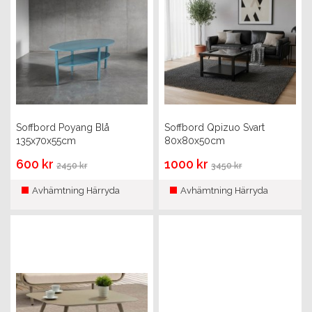
Soffbord Poyang Blå
Soffbord Qpizuo Svart
135x70x55cm
80x80x50cm
600 kr
1000 kr
2450 kr
3450 kr
Avhämtning Härryda
Avhämtning Härryda