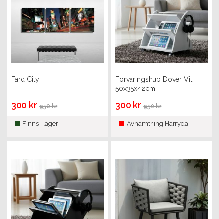
Färd City
Förvaringshub Dover Vit
50x35x42cm
300 kr
300 kr
950 kr
950 kr
Finns i lager
Avhämtning Härryda