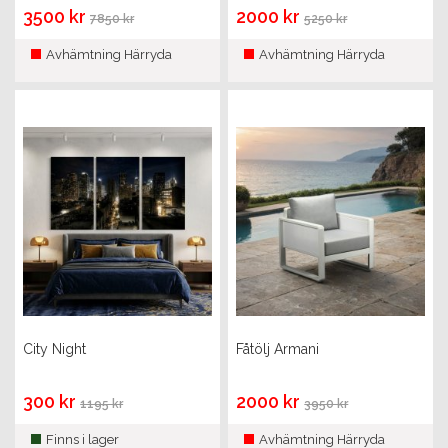
3500 kr
2000 kr
7850 kr
5250 kr
Avhämtning Härryda
Avhämtning Härryda
City Night
Fåtölj Armani
300 kr
2000 kr
1195 kr
3950 kr
Finns i lager
Avhämtning Härryda