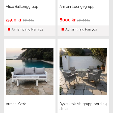
Alice Balkonggrupp
Armani Loungegrupp
2500 kr
8000 kr
6850 kr
18500 kr
Avhämtning Härryda
Avhämtning Härryda
Armani Soffa
Byxelkrok Matgrupp bord + 4
stolar