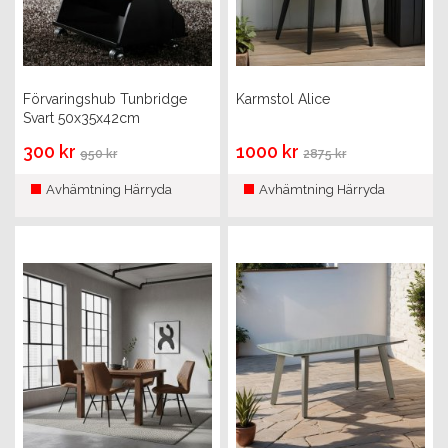
Förvaringshub Tunbridge
Karmstol Alice
Svart 50x35x42cm
300 kr
1000 kr
950 kr
2875 kr
Avhämtning Härryda
Avhämtning Härryda