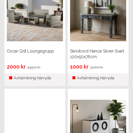
Oscar Grå Loungegrupp
Skrivbord Hance Silver-Svart
120x50x76cm
2000 kr
1000 kr
4950 kr
3100 kr
Avhämtning Härryda
Avhämtning Härryda