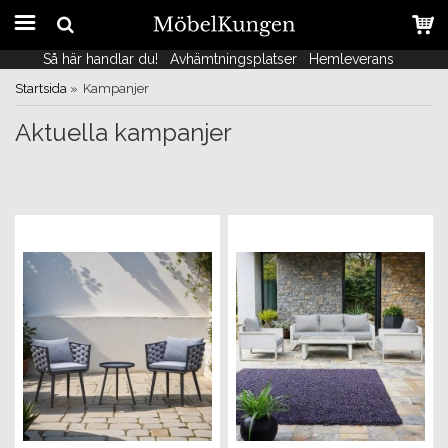
Så här handlar du!
Så här handlar du!
Avhämtningsplatser
Avhämtningsplatser
Hemleverans
Hemleverans
Startsida
»
Kampanjer
Aktuella kampanjer