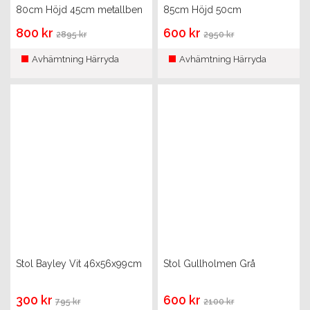
80cm Höjd 45cm metallben
85cm Höjd 50cm
800 kr
600 kr
2895 kr
2950 kr
Avhämtning Härryda
Avhämtning Härryda
Stol Bayley Vit 46x56x99cm
Stol Gullholmen Grå
300 kr
600 kr
795 kr
2100 kr