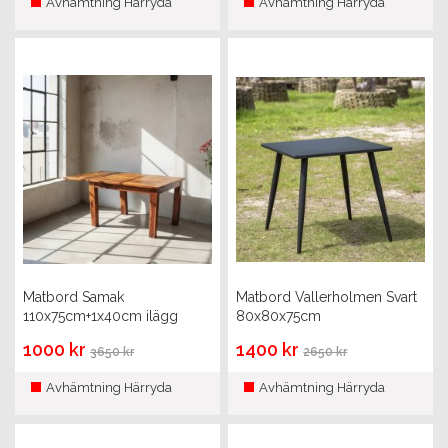
Avhämtning Härryda
Avhämtning Härryda
Matbord Samak
Matbord Vallerholmen Svart
110x75cm+1x40cm ilägg
80x80x75cm
1000 kr
1400 kr
3650 kr
2650 kr
Avhämtning Härryda
Avhämtning Härryda