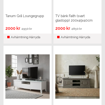
Tanum Grå Loungegrupp
TV bänk Faith (svart
glastopp) 200x45x40cm
2000 kr
2000 kr
4950 kr
4850 kr
Avhämtning Härryda
Avhämtning Härryda