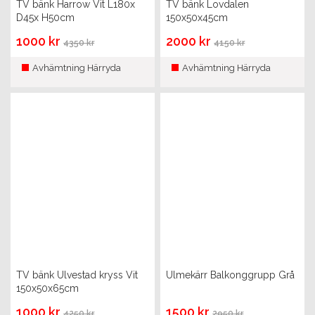
TV bänk Harrow Vit L180x
TV bänk Lovdalen
D45x H50cm
150x50x45cm
1000 kr
2000 kr
4350 kr
4150 kr
Avhämtning Härryda
Avhämtning Härryda
TV bänk Ulvestad kryss Vit
Ulmekärr Balkonggrupp Grå
150x50x65cm
1000 kr
1500 kr
4250 kr
2950 kr