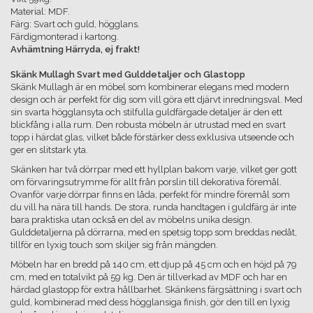
Material: MDF.
Färg: Svart och guld, högglans.
Färdigmonterad i kartong.
Avhämtning Härryda, ej frakt!
Skänk Mullagh Svart med Gulddetaljer och Glastopp
Skänk Mullagh är en möbel som kombinerar elegans med modern
design och är perfekt för dig som vill göra ett djärvt inredningsval. Med
sin svarta högglansyta och stilfulla guldfärgade detaljer är den ett
blickfång i alla rum. Den robusta möbeln är utrustad med en svart
topp i härdat glas, vilket både förstärker dess exklusiva utseende och
ger en slitstark yta.
Skänken har två dörrpar med ett hyllplan bakom varje, vilket ger gott
om förvaringsutrymme för allt från porslin till dekorativa föremål.
Ovanför varje dörrpar finns en låda, perfekt för mindre föremål som
du vill ha nära till hands. De stora, runda handtagen i guldfärg är inte
bara praktiska utan också en del av möbelns unika design.
Gulddetaljerna på dörrarna, med en spetsig topp som breddas nedåt,
tillför en lyxig touch som skiljer sig från mängden.
Möbeln har en bredd på 140 cm, ett djup på 45 cm och en höjd på 79
cm, med en totalvikt på 59 kg. Den är tillverkad av MDF och har en
härdad glastopp för extra hållbarhet. Skänkens färgsättning i svart och
guld, kombinerad med dess högglansiga finish, gör den till en lyxig