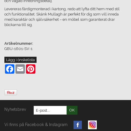
och vågad inredningsdetalj.
Levereras färdigmonterad i kartong, redo att lyfta ditt hem med stil
och funktionalitet. Skänk Mullagh är perfekt för dig som vill inreda
med karaktär och självsäkerhet – en möbel som garanterat drar
blickarna till sig.
Artikelnummer:
GBU-1601-SV-1
Lägg i önskelista
Facebook
Email
Pinterest
Nyhetsbrev
OK
Vi finns på Facebook & Instagram