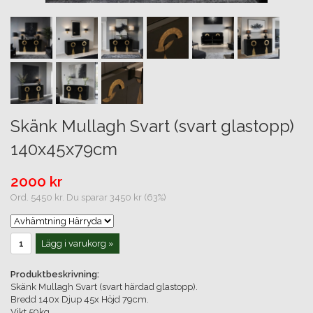
Skänk Mullagh Svart (svart glastopp)
140x45x79cm
2000 kr
Ord. 5450 kr. Du sparar 3450 kr (63%)
Lägg i varukorg »
Produktbeskrivning:
Skänk Mullagh Svart (svart härdad glastopp).
Bredd 140x Djup 45x Höjd 79cm.
Vikt 59kg.