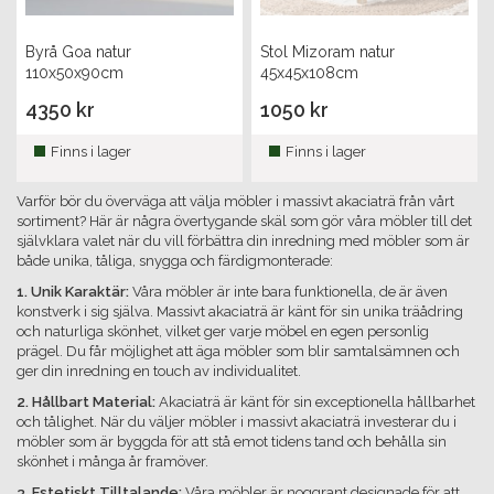
Byrå Goa natur
Stol Mizoram natur
110x50x90cm
45x45x108cm
4350 kr
1050 kr
Finns i lager
Finns i lager
Varför bör du överväga att välja möbler i massivt akaciaträ från vårt
sortiment? Här är några övertygande skäl som gör våra möbler till det
självklara valet när du vill förbättra din inredning med möbler som är
både unika, tåliga, snygga och färdigmonterade:
1. Unik Karaktär:
Våra möbler är inte bara funktionella, de är även
konstverk i sig själva. Massivt akaciaträ är känt för sin unika träådring
och naturliga skönhet, vilket ger varje möbel en egen personlig
prägel. Du får möjlighet att äga möbler som blir samtalsämnen och
ger din inredning en touch av individualitet.
2. Hållbart Material:
Akaciaträ är känt för sin exceptionella hållbarhet
och tålighet. När du väljer möbler i massivt akaciaträ investerar du i
möbler som är byggda för att stå emot tidens tand och behålla sin
skönhet i många år framöver.
3. Estetiskt Tilltalande:
Våra möbler är noggrant designade för att