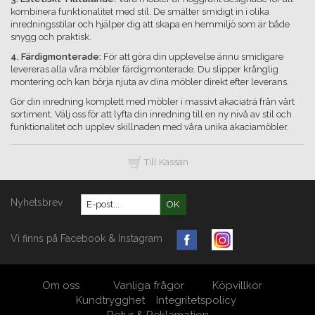
kombinera funktionalitet med stil. De smälter smidigt in i olika
inredningsstilar och hjälper dig att skapa en hemmiljö som är både
snygg och praktisk.
4. Färdigmonterade:
För att göra din upplevelse ännu smidigare
levereras alla våra möbler färdigmonterade. Du slipper krånglig
montering och kan börja njuta av dina möbler direkt efter leverans.
Gör din inredning komplett med möbler i massivt akaciaträ från vårt
sortiment. Välj oss för att lyfta din inredning till en ny nivå av stil och
funktionalitet och upplev skillnaden med våra unika akaciamöbler.
Till Kassan
Nyhetsbrev
OK
Vi finns på Facebook & Instagram
Om oss
Vanliga frågor
Köpvillkor
Kundtrygghet
Integritetspolicy
Retur & Reklamation