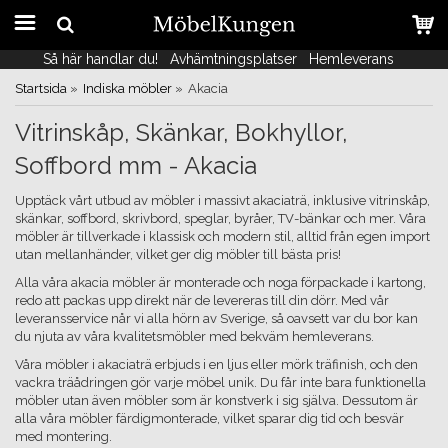
Så här handlar du!
Så här handlar du!
Avhämtningsplatser
Avhämtningsplatser
Hemleverans
Hemleverans
Startsida
»
Indiska möbler
»
Akacia
Vitrinskåp, Skänkar, Bokhyllor,
Soffbord mm - Akacia
Upptäck vårt utbud av möbler i massivt akaciaträ, inklusive vitrinskåp,
skänkar, soffbord, skrivbord, speglar, byråer, TV-bänkar och mer. Våra
möbler är tillverkade i klassisk och modern stil, alltid från egen import
utan mellanhänder, vilket ger dig möbler till bästa pris!
Alla våra akacia möbler är monterade och noga förpackade i kartong,
redo att packas upp direkt när de levereras till din dörr. Med vår
leveransservice når vi alla hörn av Sverige, så oavsett var du bor kan
du njuta av våra kvalitetsmöbler med bekväm hemleverans.
Våra möbler i akaciaträ erbjuds i en ljus eller mörk träfinish, och den
vackra träådringen gör varje möbel unik. Du får inte bara funktionella
möbler utan även möbler som är konstverk i sig själva. Dessutom är
alla våra möbler färdigmonterade, vilket sparar dig tid och besvär
med montering.