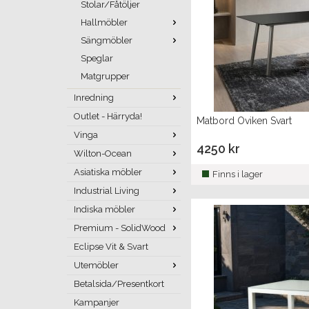
Stolar/Fåtöljer
Hallmöbler
Sängmöbler
Speglar
Matgrupper
Inredning
Outlet - Härryda!
Matbord Oviken Svart
Vinga
4250 kr
Wilton-Ocean
Asiatiska möbler
Finns i lager
Industrial Living
Indiska möbler
Premium - SolidWood
Eclipse Vit & Svart
Utemöbler
Betalsida/Presentkort
Kampanjer