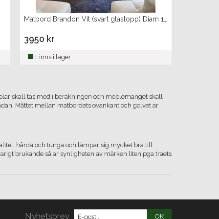
Matbord Brandon Vit (svart glastopp) Diam 120cm, höjd 76cm
3950 kr
Finns i lager
tolar skall tas med i beräkningen och möblemanget skall
utändan. Måttet mellan matbordets ovankant och golvet är
valitet, hårda och tunga och lämpar sig mycket bra till
rigt brukande så är synligheten av märken liten pga träets
Nyhetsbrev
OK