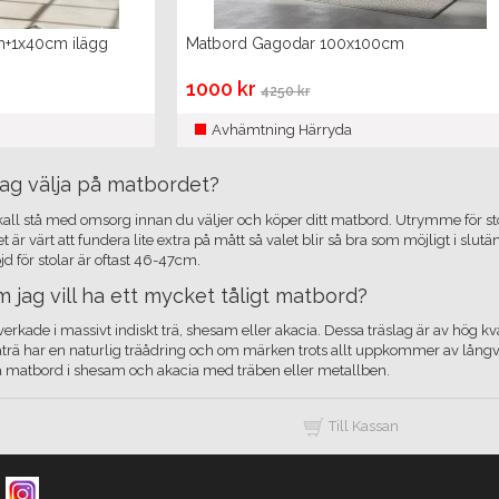
m+1x40cm ilägg
Matbord Gagodar 100x100cm
1000 kr
4250 kr
Avhämtning Härryda
 jag välja på matbordet?
kall stå med omsorg innan du väljer och köper ditt matbord. Utrymme för s
är värt att fundera lite extra på mått så valet blir så bra som möjligt i sl
jd för stolar är oftast 46-47cm.
om jag vill ha ett mycket tåligt matbord?
lverkade i massivt indiskt trä, shesam eller akacia. Dessa träslag är av hög k
rä har en naturlig träådring och om märken trots allt uppkommer av långva
na matbord i shesam och akacia med träben eller metallben.
Till Kassan