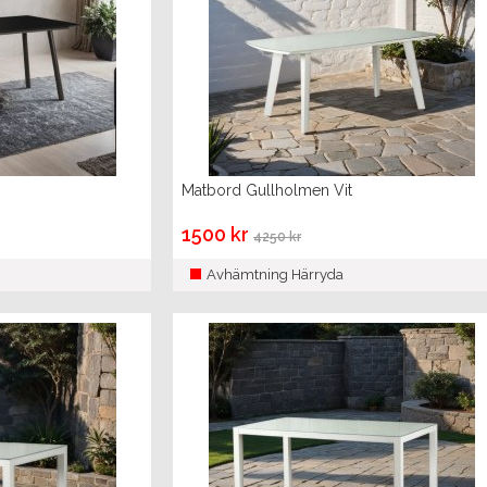
Matbord Gullholmen Vit
1500 kr
4250 kr
Avhämtning Härryda