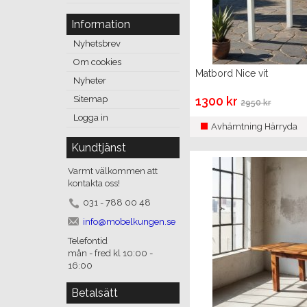
Information
Nyhetsbrev
Om cookies
Matbord Nice vit
Nyheter
1300 kr
Sitemap
2950 kr
Logga in
Avhämtning Härryda
Kundtjänst
Varmt välkommen att
kontakta oss!
031 - 788 00 48
info@mobelkungen.se
Telefontid
mån - fred kl 10:00 -
16:00
Betalsätt