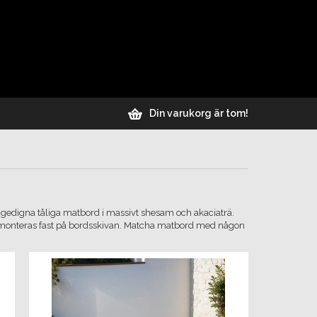
Din varukorg är tom!
och gedigna tåliga matbord i massivt shesam och akaciaträ.
monteras fast på bordsskivan. Matcha matbord med någon