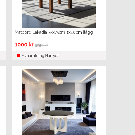
Matbord Lakadia 75x75cm+1x40cm ilägg
1000 kr
3250 kr
Avhämtning Härryda