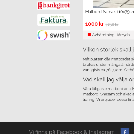
Matbord Samak 110x75c
1000 kr
3650 kr
Avhämtning Härryda
Vilken storlek skall
Mät platsen där matbordet s
brukas under många år så det 
vanligtvis ca 76-77cm. Sitthö
Vad skall jag välja 
Våra tåligaste matbord är til
matbord. Shesam och akaciat
ådring. Vi erbjuder dessa fi
Vi finns på Facebook & Instagram