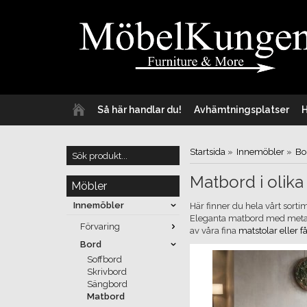
Så här handlar du!
Avhämtningsplatser
Startsida
»
Innemöbler
»
Bo
Matbord i olika 
Möbler
Innemöbler
Här finner du hela vårt sorti
Eleganta matbord med metal
Förvaring
av våra fina
matstolar eller få
Bord
Soffbord
Skrivbord
Sängbord
Matbord