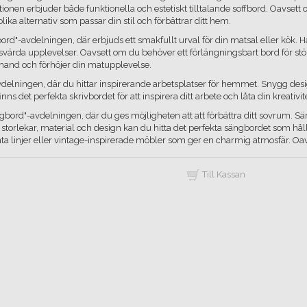
lektionen erbjuder både funktionella och estetiskt tilltalande soffbord. Oavse
lika alternativ som passar din stil och förbättrar ditt hem.
atbord"-avdelningen, där erbjuds ett smakfullt urval för din matsal eller kök. 
rda upplevelser. Oavsett om du behöver ett förlängningsbart bord för större
i hand och förhöjer din matupplevelse.
vdelningen, där du hittar inspirerande arbetsplatser för hemmet. Snygg desi
ns det perfekta skrivbordet för att inspirera ditt arbete och låta din kreativi
ngbord"-avdelningen, där du ges möjligheten att att förbättra ditt sovrum. S
torlekar, material och design kan du hitta det perfekta sängbordet som hålle
linjer eller vintage-inspirerade möbler som ger en charmig atmosfär. Oavs
Till Kassan