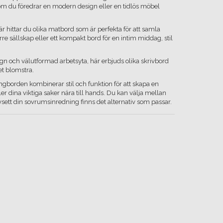
tt om du föredrar en modern design eller en tidlös möbel
Här hittar du olika matbord som är perfekta för att samla
 sällskap eller ett kompakt bord för en intim middag, stil
gn och välutformad arbetsyta, här erbjuds olika skrivbord
tet blomstra.
ängborden kombinerar stil och funktion för att skapa en
r dina viktiga saker nära till hands. Du kan välja mellan
ett din sovrumsinredning finns det alternativ som passar.