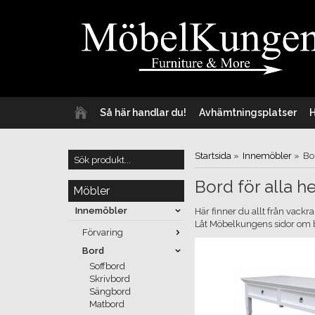
Så här handlar du!
Avhämtningsplatser
Startsida
»
Innemöbler
»
Bo
Bord för alla 
Möbler
Innemöbler
Här finner du allt från vackra
Låt Möbelkungens sidor om bor
Förvaring
Bord
Soffbord
Skrivbord
Sängbord
Matbord