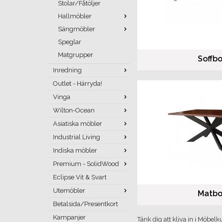
Stolar/Fåtöljer
Hallmöbler
Sängmöbler
Speglar
Matgrupper
Soffb
Inredning
Outlet - Härryda!
Vinga
Wilton-Ocean
Asiatiska möbler
Industrial Living
Indiska möbler
Premium - SolidWood
Eclipse Vit & Svart
Utemöbler
Matbo
Betalsida/Presentkort
Kampanjer
Tänk dig att kliva in i Möbe