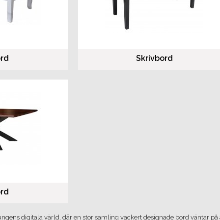
ord
Skrivbord
rd
lkungens digitala värld, där en stor samling vackert designade bord väntar p