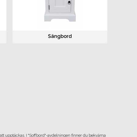
Sängbord
å att upptäckas. I "Soffbord"-avdelningen finner du bekväma