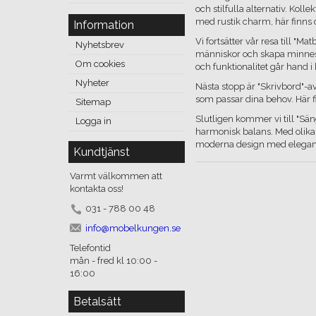
och stilfulla alternativ. Kol
med rustik charm, här finns o
Information
Vi fortsätter vår resa till "M
Nyhetsbrev
människor och skapa minnesvä
Om cookies
och funktionalitet går hand 
Nyheter
Nästa stopp är "Skrivbord"-a
som passar dina behov. Här fin
Sitemap
Slutligen kommer vi till "Sä
Logga in
harmonisk balans. Med olika s
moderna design med eleganta 
Kundtjänst
Varmt välkommen att
kontakta oss!
031 - 788 00 48
info@mobelkungen.se
Telefontid
mån - fred kl 10:00 -
16:00
Betalsätt