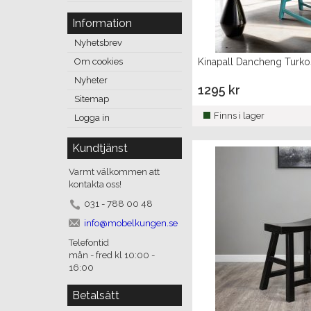
Information
Nyhetsbrev
Kinapall Dancheng Turk
Om cookies
Nyheter
1295 kr
Sitemap
Finns i lager
Logga in
Kundtjänst
Varmt välkommen att
kontakta oss!
031 - 788 00 48
info@mobelkungen.se
Telefontid
mån - fred kl 10:00 -
16:00
Betalsätt