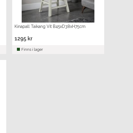
Kinapall Taikang Vit B45xD38xH75cm
1295 kr
Finns i lager