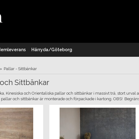
Hemleverans
Härryda/Göteborg
»
Pallar - Sittbänkar
 och Sittbänkar
a, Kinesiska och Orientaliska pallar och sittbänkar i massivt trä, stort urval
 pallar och sittbänkar är monterade och förpackade i kartong. OBS! Begränsat