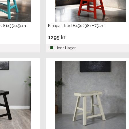
os 81x35x45cm
Kinapall Röd B45xD38xH75cm
1295 kr
Finns i lager