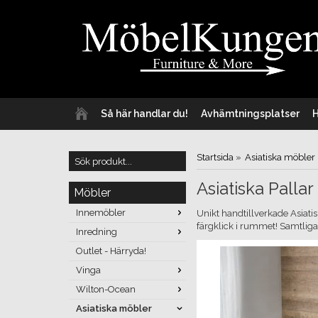
Så här handlar du!
Avhämtningsplatser
Startsida
»
Asiatiska möbler
Asiatiska Pallar
Möbler
Innemöbler
Unikt handtillverkade Asiatisk
färgklick i rummet! Samtliga
Inredning
Outlet - Härryda!
Vinga
Wilton-Ocean
Asiatiska möbler