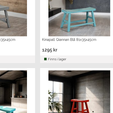
1x35x45cm
Kinapall Qiannan Blå 81x35x45cm
1295 kr
Finns i lager