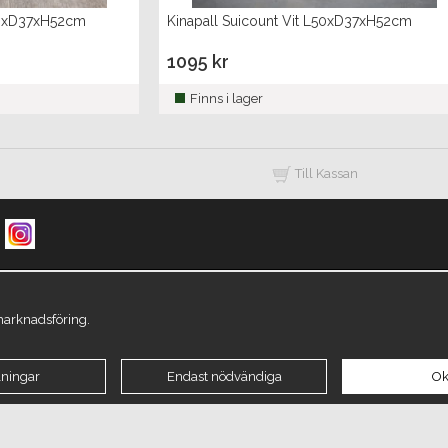
L50xD37xH52cm
Kinapall Suicount Vit L50xD37xH52cm
1095 kr
Finns i lager
Till Kassan
Sortiment
B2B
M
Produktinformation/Skötselråd
 marknadsföring.
Öppna Cookie-inställningar
lningar
Endast nödvändiga
Ok