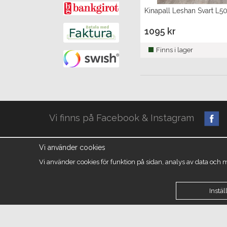
Kinapall Leshan Svart 
1095 kr
Finns i lager
Vi finns på Facebook & Instagram
Vi använder cookies
Om oss
Vanliga frågor
Köpvillkor
Kundtrygghet
Integritetspolicy
Vi använder cookies för funktion på sidan, analys av data och
Retur & Reklamation
Instäl