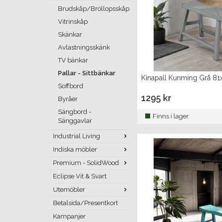
Brudskåp/Bröllopsskåp
Vitrinskåp
Skänkar
Avlastningsskänk
TV bänkar
Pallar - Sittbänkar
Kinapall Kunming Grå 8
Soffbord
1295 kr
Byråer
Sängbord -
Finns i lager
Sänggavlar
Industrial Living
Indiska möbler
Premium - SolidWood
Eclipse Vit & Svart
Utemöbler
Betalsida/Presentkort
Kampanjer