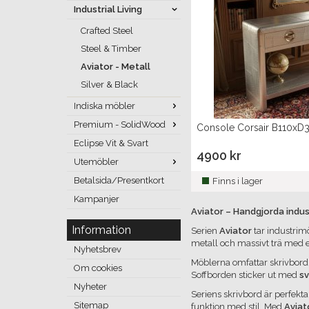
Industrial Living
Crafted Steel
Steel & Timber
Aviator - Metall
Silver & Black
Indiska möbler
Premium - SolidWood
Console Corsair B110x
Eclipse Vit & Svart
4900 kr
Utemöbler
Betalsida/Presentkort
Finns i lager
Kampanjer
Aviator – Handgjorda indus
Information
Serien
Aviator
tar industrim
metall och massivt trä med e
Nyhetsbrev
Möblerna omfattar skrivbord, 
Om cookies
Soffborden sticker ut med
sv
Nyheter
Seriens skrivbord är perfekt
Sitemap
funktion med stil. Med
Aviat