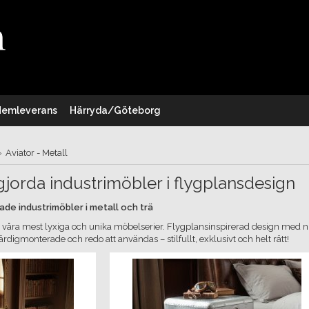
Hemleverans
Härryda/Göteborg
»
Aviator - Metall
jorda industrimöbler i flygplansdesign
rade industrimöbler i metall och trä
v våra mest lyxiga och unika möbelserier. Flygplansinspirerad design med n
ärdigmonterade och redo att användas – stilfullt, exklusivt och helt rätt!