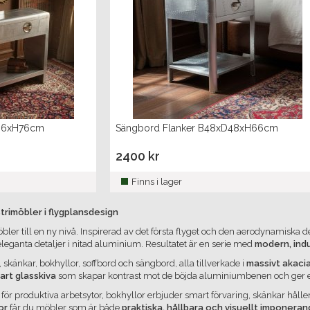
D36xH76cm
Sängbord Flanker B48xD48xH66cm
2400 kr
Finns i lager
trimöbler i flygplansdesign
öbler till en ny nivå. Inspirerad av det första flyget och den aerodynamiska
leganta detaljer i nitad aluminium. Resultatet är en serie med
modern, indu
skänkar, bokhyllor, soffbord och sängbord, alla tillverkade i
massivt akaci
art glasskiva
som skapar kontrast mot de böjda aluminiumbenen och ger e
a för produktiva arbetsytor, bokhyllor erbjuder smart förvaring, skänkar hål
or
får du möbler som är både
praktiska, hållbara och visuellt imponera