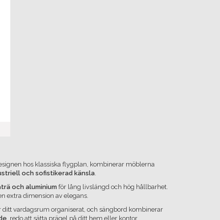
 designen hos klassiska flygplan, kombinerar möblerna
striell och sofistikerad känsla
.
aträ och aluminium
för lång livslängd och hög hållbarhet.
n extra dimension av elegans.
ler ditt vardagsrum organiserat, och sängbord kombinerar
nde
, redo att sätta prägel på ditt hem eller kontor.