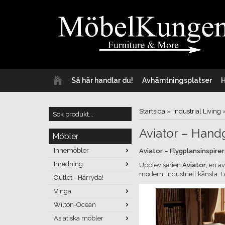
Så här handlar du!
Avhämtningsplatser
Startsida
»
Industrial Living
Aviator – Handg
Möbler
Innemöbler
Aviator – Flygplansinspire
Inredning
Upplev serien
Aviator
, en a
modern, industriell känsla. F
Outlet - Härryda!
Vinga
Wilton-Ocean
Asiatiska möbler