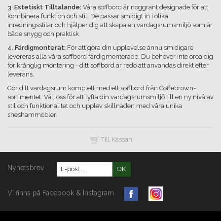
3. Estetiskt Tilltalande:
Våra soffbord är noggrant designade för att
kombinera funktion och stil. De passar smidigt in i olika
inredningsstilar och hjälper dig att skapa en vardagsrumsmiljö som är
både snygg och praktisk.
4. Färdigmonterat:
För att göra din upplevelse ännu smidigare
levereras alla våra soffbord färdigmonterade. Du behöver inte oroa dig
för krånglig montering - ditt soffbord är redo att användas direkt efter
leverans.
Gör ditt vardagsrum komplett med ett soffbord från Coffebrown-
sortimentet. Välj oss för att lyfta din vardagsrumsmiljö till en ny nivå av
stil och funktionalitet och upplev skillnaden med våra unika
sheshammöbler.
Till Kassan
Nyhetsbrev
OK
Vi finns på Facebook & Instagram