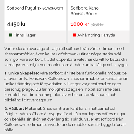
Soffbord Pugul 135x75x50cm
Soffbord Kanoi
60x60x60cm
4450 kr
1000 kr
3250 kr
Finns i lager
Avhämtning Härryda
Varför ska du överväga att välja ett soffbord från vårt sortiment med
sheshammöbler, även kallat Coffebrown? Här är några starka skäl
som gör våra soffbord till det uppenbara valet när du vill förbättra din
vardagsrumsmiljö med möbler som är både unika, tåliga och snygga:
1. Unika Skapelse:
Våra soffbord är inte bara funktionella möbler, de
är även unika konstverk. Coffebrown-sheshammöbler är kända för sin
unika träådring och färgvariation, vilket ger varje soffbord en egen
personlig prägel. Du får möjlighet att äga en möbel som inte bara
kompletterar din inredning utan även blir en samtalspunkt och
blickfång i ditt vardagsrum.
2. Hållbart Material:
Sheshamträ är känt för sin hållbarhet och
tålighet. Våra soffbord är byggda för att tåla vardagens påfrestningar
och behålla sin skönhet över lång tid. När du väljer ett soffbord från
Coffebrown-sortimentet investerar du i möbler som är byggda för att
hålla.