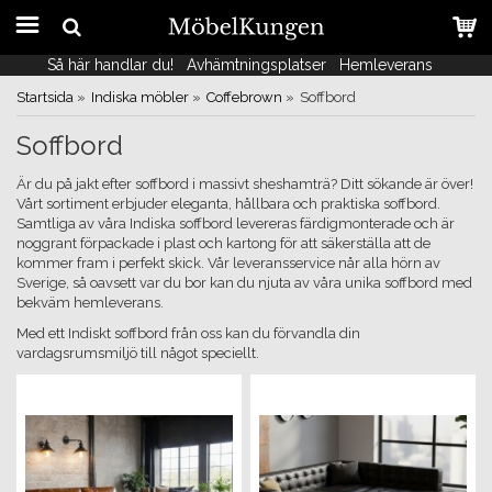
Så här handlar du!
Så här handlar du!
Avhämtningsplatser
Avhämtningsplatser
Hemleverans
Hemleverans
Startsida
»
Indiska möbler
»
Coffebrown
»
Soffbord
Soffbord
Är du på jakt efter soffbord i massivt sheshamträ? Ditt sökande är över!
Vårt sortiment erbjuder eleganta, hållbara och praktiska soffbord.
Samtliga av våra Indiska soffbord levereras färdigmonterade och är
noggrant förpackade i plast och kartong för att säkerställa att de
kommer fram i perfekt skick. Vår leveransservice når alla hörn av
Sverige, så oavsett var du bor kan du njuta av våra unika soffbord med
bekväm hemleverans.
Med ett Indiskt soffbord från oss kan du förvandla din
vardagsrumsmiljö till något speciellt.