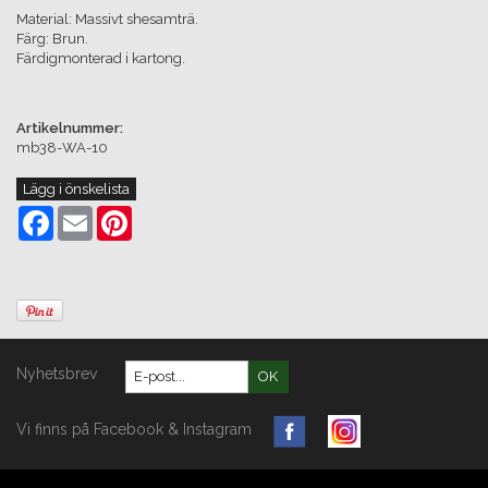
Material: Massivt shesamträ.
Färg: Brun.
Färdigmonterad i kartong.
Artikelnummer:
mb38-WA-10
Lägg i önskelista
Facebook
Email
Pinterest
Nyhetsbrev
OK
Vi finns på Facebook & Instagram