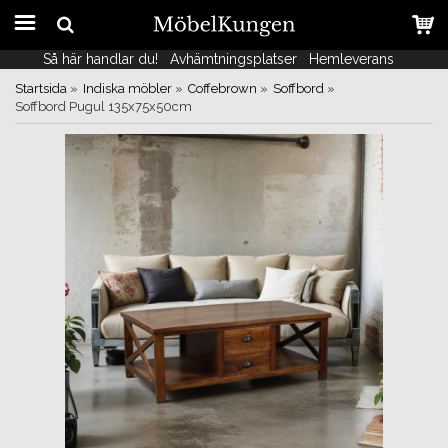
Så här handlar du!
Så här handlar du!
Avhämtningsplatser
Avhämtningsplatser
Hemleverans
Hemleverans
Startsida
»
Indiska möbler
»
Coffebrown
»
Soffbord
»
Soffbord Pugul 135x75x50cm