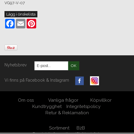
VG97-V-07
Lägg i önskelista
Facebook
Email
Pinterest
Nyhetsbrev
OK
Vi finns på Facebook & Instagram
Om oss
Vanliga frågor
Köpvillkor
Kundtrygghet
Integritetspolicy
Retur & Reklamation
Sortiment
B2B