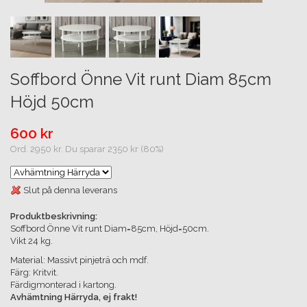
Soffbord Önne Vit runt Diam 85cm
Höjd 50cm
600 kr
Ord. 2950 kr. Du sparar 2350 kr (80%)
Slut på denna leverans
Produktbeskrivning:
Soffbord Önne Vit runt Diam=85cm, Höjd=50cm.
Vikt 24 kg.
Material: Massivt pinjeträ och mdf.
Färg: Kritvit.
Färdigmonterad i kartong.
Avhämtning Härryda, ej frakt!