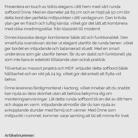
Presentera en touch av tidlös elegans i ditt hem med vårt runda
soffbord Önne. Med en diameter på 85 cm och en höjd på 50 cm blir
detta bord den perfekta mittpunkten i ditt vardagsrum. Den kritvita
ytan ger en fräsch och luftig känsla, vilket gör det lätt att kombinera
med olika inredningsstilar, från klassiskt till modernt.
Önnes klassiska design kombinerar både stil och funktionalitet. Den
smakfulla ovanskivan sticker ut elegant utanför de runda benen, vilket
ger bordet en inbjudande och balanserad siluett. Med en smart
underskiva som går utanför benen, får du en stabil och funktionell yta
som inte bara är estetiskt tilltalande utan också praktisk.
Tillverkat av massivt pinjeträ och MDF, erbjuder detta soffbord både
hållbarhet och en vikt på 24 kg, vilket gör det enkelt att flytta vid
behov.
Önne levereras färdigmonterat i kartong, vilket innebär att du snabbt
kan njuta av dess skönhet utan att behöva bekymra dig om
monteringsanvisningar. Låt detta runda soffbord bli en del av ditt hem
och skapa en varm, inbjudande atmosfär där du kan njuta av
avkopplande stunder med familj och vänner. Med Önne som
mittpunkt i rummet, kommer varje samling att bli ett minne för livet.
Artikelnummer: