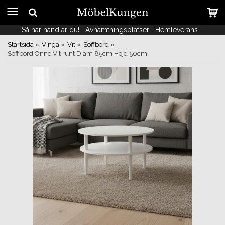
Så här handlar du!
Så här handlar du!
Avhämtningsplatser
Avhämtningsplatser
Hemleverans
Hemleverans
Startsida
»
Vinga
»
Vit
»
Soffbord
»
Soffbord Önne Vit runt Diam 85cm Höjd 50cm