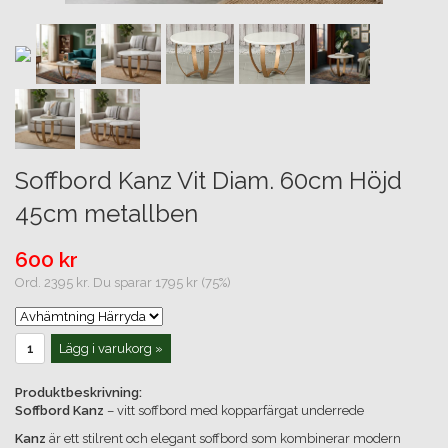
Soffbord Kanz Vit Diam. 60cm Höjd
45cm metallben
600 kr
Ord. 2395 kr. Du sparar 1795 kr (75%)
Lägg i varukorg »
Produktbeskrivning:
Soffbord Kanz
– vitt soffbord med kopparfärgat underrede
Kanz
är ett stilrent och elegant soffbord som kombinerar modern