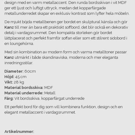
design med en varm metallaccent. Den runda bordsskivan i vit MDF
ger ett ljust och luftigt uttryck, medan det kopparfärgade
metallunderredet skapar en exklusiv kontrast som lyfter hela möbeln.
De mjukt böjda metallbenen ger bordet en skulptural känsla och gör
Kanz
till mer än bara ett praktiskt soffbord, det blir också en dekorativ
detalj i vardagsrummet. Den kompakta storleken gör bordet
lättplacerat och perfekt framför soffan eller som ett stilrent sidobord i
en loungehörna.
Med sin kombination av modern form och varma metalltoner passar
Kanz
utmärkt i både skandinaviska, moderna och mer eleganta
inredningsstilar.
Diameter:
60cm
Höjd:
45 cm
Vikt:
28 kg
Material bordsskiva:
MDF
Material underrede:
Metall
Färg:
Vit bordsskiva, kopparfärgat underrede
Ett perfekt bord för dig som vill kombinera funktion, design och en
elegant metallaccent i vardagsrummet.
Artikelnummer: