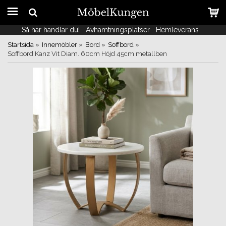
Så här handlar du!
Så här handlar du!
Avhämtningsplatser
Avhämtningsplatser
Hemleverans
Hemleverans
Startsida
»
Innemöbler
»
Bord
»
Soffbord
»
Soffbord Kanz Vit Diam. 60cm Höjd 45cm metallben