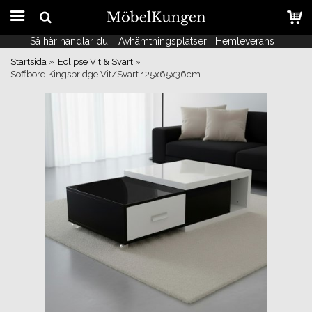
Så här handlar du!
Så här handlar du!
Avhämtningsplatser
Avhämtningsplatser
Hemleverans
Hemleverans
Startsida
»
Eclipse Vit & Svart
»
Soffbord Kingsbridge Vit/Svart 125x65x36cm