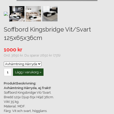
Soffbord Kingsbridge Vit/Svart
125x65x36cm
1000 kr
Ord. 3650 kr. Du sparar 2650 kr (73%)
Lägg i varukorg »
Produktbeskrivning:
Avhämtning Härryda, ej frakt!
Soffbord Kingsbridge Vit/Svart.
Bredd 125x Djup 65x Höjd 36cm.
Vikt 35 kg.
Material: MDF.
Färg: Vit och svart, högglans.