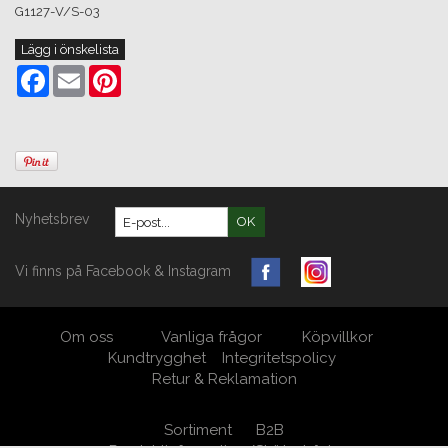
G1127-V/S-03
Lägg i önskelista
Facebook
Email
Pinterest
Nyhetsbrev
OK
Vi finns på Facebook & Instagram
Om oss
Vanliga frågor
Köpvillkor
Kundtrygghet
Integritetspolicy
Retur & Reklamation
Sortiment
B2B