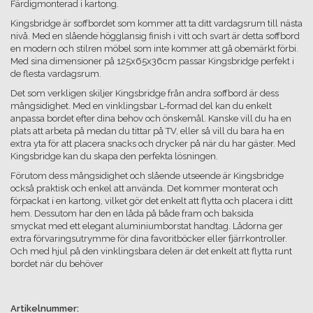
Färdigmonterad i kartong.
Kingsbridge är soffbordet som kommer att ta ditt vardagsrum till nästa
nivå. Med en slående högglansig finish i vitt och svart är detta soffbord
en modern och stilren möbel som inte kommer att gå obemärkt förbi.
Med sina dimensioner på 125x65x36cm passar Kingsbridge perfekt i
de flesta vardagsrum.
Det som verkligen skiljer Kingsbridge från andra soffbord är dess
mångsidighet. Med en vinklingsbar L-formad del kan du enkelt
anpassa bordet efter dina behov och önskemål. Kanske vill du ha en
plats att arbeta på medan du tittar på TV, eller så vill du bara ha en
extra yta för att placera snacks och drycker på när du har gäster. Med
Kingsbridge kan du skapa den perfekta lösningen.
Förutom dess mångsidighet och slående utseende är Kingsbridge
också praktisk och enkel att använda. Det kommer monterat och
förpackat i en kartong, vilket gör det enkelt att flytta och placera i ditt
hem. Dessutom har den en låda på både fram och baksida
smyckat med ett elegant aluminiumborstat handtag. Lådorna ger
extra förvaringsutrymme för dina favoritböcker eller fjärrkontroller.
Och med hjul på den vinklingsbara delen är det enkelt att flytta runt
bordet när du behöver
Artikelnummer: