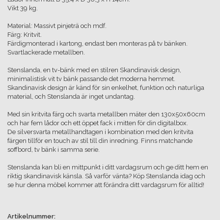
Vikt 39 kg.
Material: Massivt pinjeträ och mdf.
Färg: Kritvit.
Färdigmonterad i kartong, endast ben monteras på tv bänken.
Svartlackerade metallben.
Stenslanda, en tv-bänk med en stilren Skandinavisk design,
minimalistisk vit tv bänk passande det moderna hemmet.
Skandinavisk design är känd för sin enkelhet, funktion och naturliga
material, och Stenslanda är inget undantag.
Med sin kritvita färg och svarta metallben mäter den 130x50x60cm
och har fem lådor och ett öppet fack i mitten för din digitalbox.
De silversvarta metallhandtagen i kombination med den kritvita
färgen tillför en touch av stil till din inredning. Finns matchande
soffbord, tv bänk i samma serie.
Stenslanda kan bli en mittpunkt i ditt vardagsrum och ge ditt hem en
riktig skandinavisk känsla. Så varför vänta? Köp Stenslanda idag och
se hur denna möbel kommer att förändra ditt vardagsrum för alltid!
Artikelnummer: