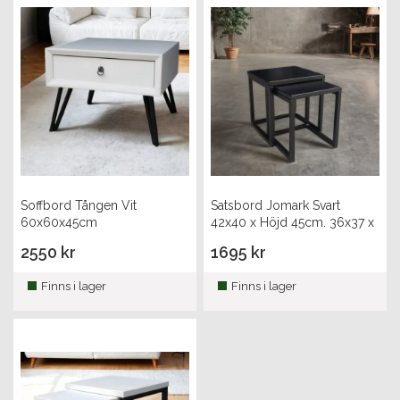
Soffbord Tången Vit
Satsbord Jomark Svart
60x60x45cm
42x40 x Höjd 45cm. 36x37 x
Höjd 42cm
2550 kr
1695 kr
Finns i lager
Finns i lager