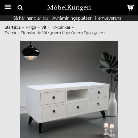
Så här handlar du!
Så här handlar du!
Avhämtningsplatser
Avhämtningsplatser
Hemleverans
Hemleverans
Startsida
»
Vinga
»
Vit
»
TV-bänkar
»
TV bänk Stenslanda Vit 130cm Höjd 60cm Djup 50cm