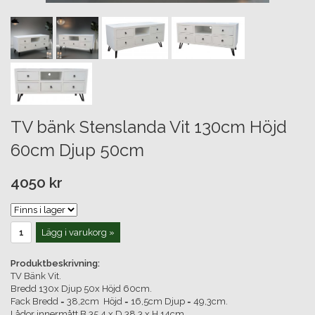
TV bänk Stenslanda Vit 130cm Höjd
60cm Djup 50cm
4050 kr
Lägg i varukorg »
Produktbeskrivning:
TV Bänk Vit.
Bredd 130x Djup 50x Höjd 60cm.
Fack Bredd = 38,2cm Höjd = 16,5cm Djup = 49,3cm.
Lådor innermått B 35,4 x D 38,3 x H 14cm.