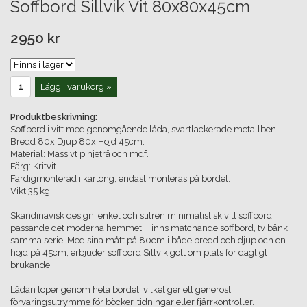
Soffbord Sillvik Vit 80x80x45cm
2950 kr
Lägg i varukorg »
Produktbeskrivning:
Soffbord i vitt med genomgående låda, svartlackerade metallben.
Bredd 80x Djup 80x Höjd 45cm.
Material: Massivt pinjeträ och mdf.
Färg: Kritvit.
Färdigmonterad i kartong, endast monteras på bordet.
Vikt 35 kg.
Skandinavisk design, enkel och stilren minimalistisk vitt soffbord
passande det moderna hemmet. Finns matchande soffbord, tv bänk i
samma serie. Med sina mått på 80cm i både bredd och djup och en
höjd på 45cm, erbjuder soffbord Sillvik gott om plats för dagligt
brukande.
Lådan löper genom hela bordet, vilket ger ett generöst
förvaringsutrymme för böcker, tidningar eller fjärrkontroller.