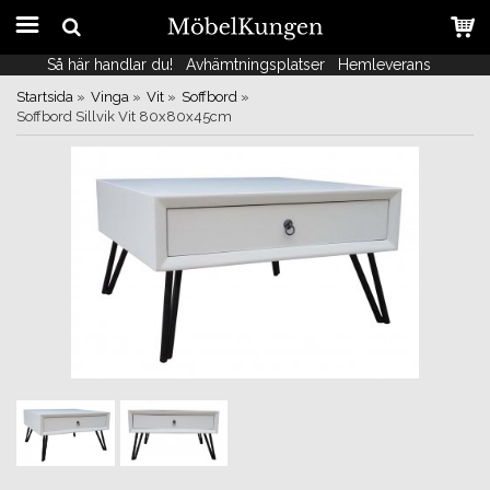
Så här handlar du!
Så här handlar du!
Avhämtningsplatser
Avhämtningsplatser
Hemleverans
Hemleverans
Startsida
»
Vinga
»
Vit
»
Soffbord
»
Soffbord Sillvik Vit 80x80x45cm