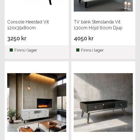
Console Heestad Vit
TV bänk Stenslanda Vit
120x35x80cm
130cm Höjd 60cm Djup
50cm
3250 kr
4050 kr
Finns i lager
Finns i lager