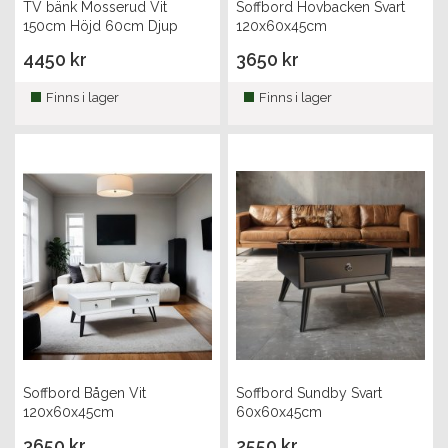
TV bänk Mosserud Vit
Soffbord Hovbacken Svart
150cm Höjd 60cm Djup
120x60x45cm
50cm
4450 kr
3650 kr
Finns i lager
Finns i lager
Soffbord Bågen Vit
Soffbord Sundby Svart
120x60x45cm
60x60x45cm
3650 kr
2550 kr