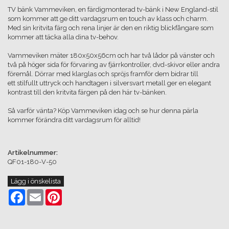
TV bänk Vammeviken, en färdigmonterad tv-bänk i New England-stil
som kommer att ge ditt vardagsrum en touch av klass och charm.
Med sin kritvita färg och rena linjer är den en riktig blickfångare som
kommer att täcka alla dina tv-behov.
Vammeviken mäter 180x50x56cm och har två lådor på vänster och
två på höger sida för förvaring av fjärrkontroller, dvd-skivor eller andra
föremål. Dörrar med klarglas och spröjs framför dem bidrar till
ett stilfullt uttryck och handtagen i silversvart metall ger en elegant
kontrast till den kritvita färgen på den här tv-bänken.
Så varför vänta? Köp Vammeviken idag och se hur denna pärla
kommer förändra ditt vardagsrum för alltid!
Artikelnummer:
QF01-180-V-50
Lägg i önskelista
Facebook
Email
Pinterest