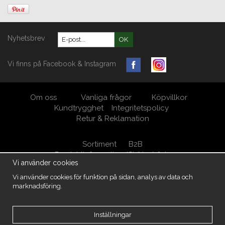
Nyhetsbrev
OK
Vi finns på Facebook & Instagram
Om oss
Vanliga frågor
Köpvillkor
Kundtrygghet
Integritetspolicy
Retur & Reklamation
Sortiment
B2B
Produktinformation/Skötselråd
Vi använder cookies
Öppna Cookie-inställningar
Vi använder cookies för funktion på sidan, analys av data och
marknadsföring.
MöbelKungen/ M.A. West AB Org.nr 556950-5539
Kärrsgärde 105, 438 94 Härryda
031-7880048
info@mobelkungen.se
Inställningar
Copyright -2026 MöbelKungen