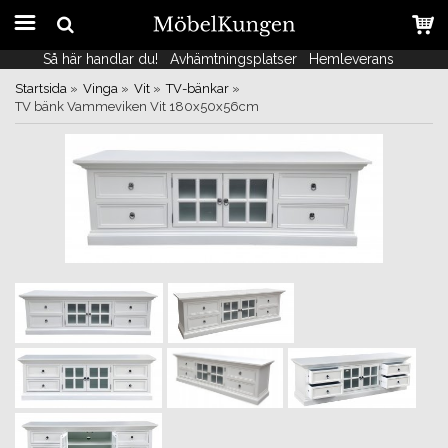
Så här handlar du!
Så här handlar du!
Avhämtningsplatser
Avhämtningsplatser
Hemleverans
Hemleverans
Startsida
»
Vinga
»
Vit
»
TV-bänkar
»
TV bänk Vammeviken Vit 180x50x56cm