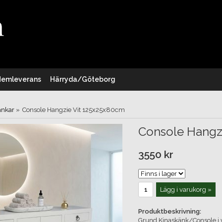
Hemleverans
Härryda/Göteborg
änkar
»
Console Hangzie Vit 125x25x80cm
Console Hangz
3550 kr
Lägg i varukorg »
Produktbeskrivning:
Grund Kinaskänk/Console i vi