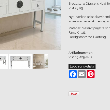
Bredd 125x Djup 25x Höjd 
Vikt 29 kg.
Nytillverkad asiatisk avlastni
silversvart asiatiskt beslag m
Material: Massivt pinjeträ oc
Färg: Kritvit.
Färdigmonterad i kartong.
Artikelnummer:
VG109-125-V-12
Lägg i önskelista
Facebook
Email
Pinterest