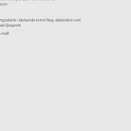
80cm.
ngsskänk i täckande kritvit färg, dekorativt runt
ed låssprint.
h mdf.