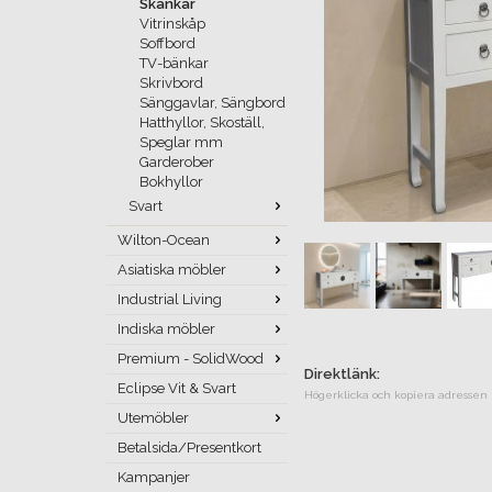
Skänkar
Vitrinskåp
Soffbord
TV-bänkar
Skrivbord
Sänggavlar, Sängbord
Hatthyllor, Skoställ,
Speglar mm
Garderober
Bokhyllor
Svart
Wilton-Ocean
Asiatiska möbler
Industrial Living
Indiska möbler
Premium - SolidWood
Direktlänk:
Eclipse Vit & Svart
Högerklicka och kopiera adressen
Utemöbler
Betalsida/Presentkort
Kampanjer