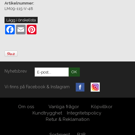
Artikelnummer:
LM09-115-V-48
Lägg i önskelista
Facebook
Email
Pinterest
Nyhetsbrev
OK
Vi finns på Facebook & Instagram
Om oss
Vanliga frågor
Köpvillkor
Kundtrygghet
Integritetspolicy
Retur & Reklamation
Sortiment
B2B