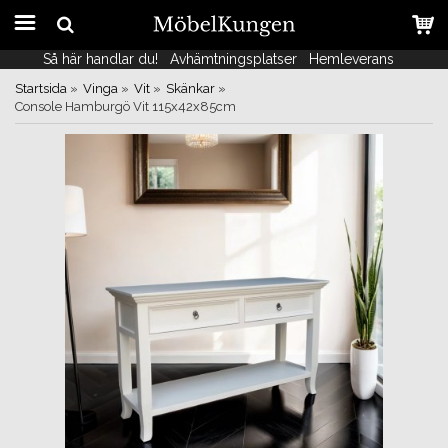
Så här handlar du!
Så här handlar du!
Avhämtningsplatser
Avhämtningsplatser
Hemleverans
Hemleverans
Startsida
»
Vinga
»
Vit
»
Skänkar
»
Console Hamburgö Vit 115x42x85cm