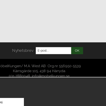
Nyhetsbrev
OK
öbelKungen/ M.A. West AB Org.nr 556950-5539
Kärrsgärde 105, 438 94 Härryda
031-7880048
info@mobelkungen.se
Copyright -2026 MöbelKungen
ej