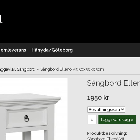
Hemleverans
Härryda/Göteborg
ggavlar, Sängbord
»
Sängbord Ellenö Vit 50x50x65cm
Sängbord Elle
1950 kr
Lägg i varukorg »
Produktbeskrivning:
Sängbord Ellenö Vit.