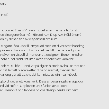
5cm.
h mdf.
bordet Ellenö Vit - en möbel som inte bara tillför stil
Med sina generösa mått (Bredd 50x Djup 50x Höjd 65cm)
en ny dimension av elegans till ditt rum.
n elegant låda upptill, smyckad med ett silversvart handtag
å den kritvita ytan. Hyllplanet nedtill inte bara erbjuder
n även en visuell dimension till designen. Benen, med en
 bara tillför stabilitet utan även en touch av karaktär.
ä och MDF, bär Ellenö Vit på sig en historia av hållbarhet och
gör det lätt att placera efter dina önskemål, medan den
kartong gör att du snabbt kan njuta av din nya möbel.
sängbord, det är ett konstverk. Dess anpassningsförmåga gör
rd vid soffan. Upplev en unik fusion av stil och
 Ellenö Vit och låt dess tidlösa design berika ditt hem.