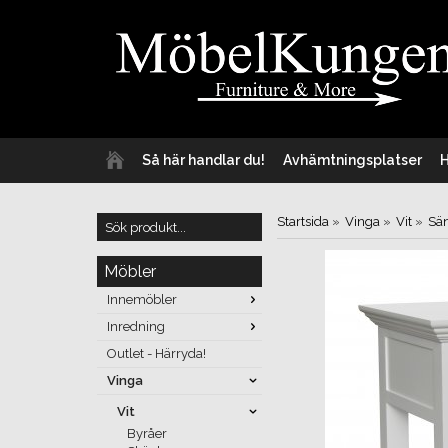
Så här handlar du!
Avhämtningsplatser
Startsida
»
Vinga
»
Vit
»
Sän
Möbler
Innemöbler
Inredning
Outlet - Härryda!
Vinga
Vit
Byråer