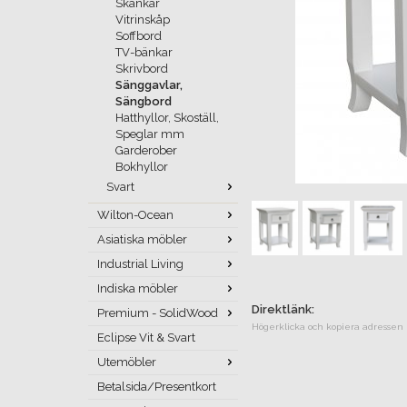
Skänkar
Vitrinskåp
Soffbord
TV-bänkar
Skrivbord
Sänggavlar,
Sängbord
Hatthyllor, Skoställ,
Speglar mm
Garderober
Bokhyllor
Svart
Wilton-Ocean
Asiatiska möbler
Industrial Living
Indiska möbler
Direktlänk:
Premium - SolidWood
Högerklicka och kopiera adressen
Eclipse Vit & Svart
Utemöbler
Betalsida/Presentkort