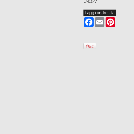
LM12-V
Lägg i önskelista
Facebook
Email
Pinterest