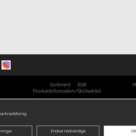
Sortiment
B2B
M
Produktinformation/Skötselråd
Öppna Cookie-inställningar
 marknadsföring.
lningar
Endast nödvändiga
Ok