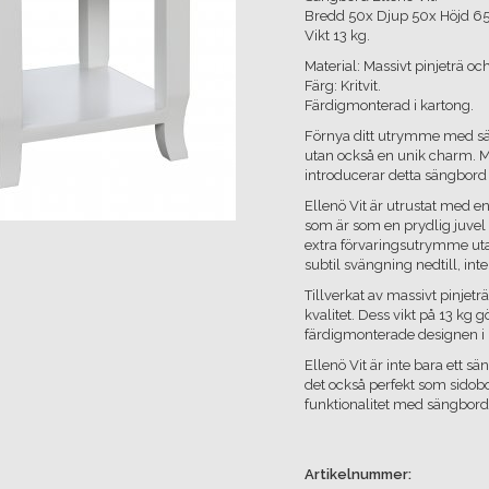
Bredd 50x Djup 50x Höjd 6
Vikt 13 kg.
Material: Massivt pinjeträ oc
Färg: Kritvit.
Färdigmonterad i kartong.
Förnya ditt utrymme med säng
utan också en unik charm. 
introducerar detta sängbord 
Ellenö Vit är utrustat med e
som är som en prydlig juvel p
extra förvaringsutrymme uta
subtil svängning nedtill, inte
Tillverkat av massivt pinjetr
kvalitet. Dess vikt på 13 kg 
färdigmonterade designen i 
Ellenö Vit är inte bara ett 
det också perfekt som sidobo
funktionalitet med sängbordet
Artikelnummer: