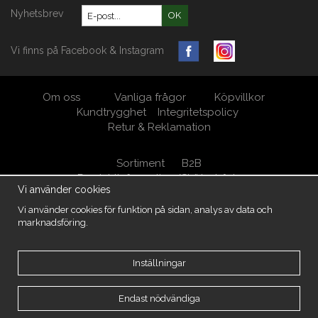
Nyhetsbrev
OK
Vi finns på Facebook & Instagram
Om oss
Vanliga frågor
Köpvillkor
Kundtrygghet
Integritetspolicy
Retur & Reklamation
Sortiment
B2B
Produktinformation/Skötselråd
Vi använder cookies
Öppna Cookie-inställningar
Vi använder cookies för funktion på sidan, analys av data och
marknadsföring.
MöbelKungen/ M.A. West AB Org.nr 556950-5539
Kärrsgärde 105, 438 94 Härryda
031-7880048
info@mobelkungen.se
Inställningar
Copyright -2026 MöbelKungen
Endast nödvändiga