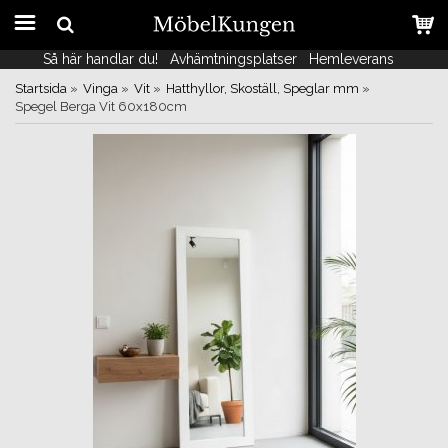
Så här handlar du!
Så här handlar du!
Avhämtningsplatser
Avhämtningsplatser
Hemleverans
Hemleverans
Startsida
»
Vinga
»
Vit
»
Hatthyllor, Skoställ, Speglar mm
»
Spegel Berga Vit 60x180cm