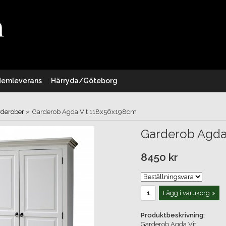
Hemleverans
Härryda/Göteborg
rderober
»
Garderob Agda Vit 118x56x198cm
Garderob Agda
8450 kr
Lägg i varukorg »
Produktbeskrivning:
Garderob Agda Vit.