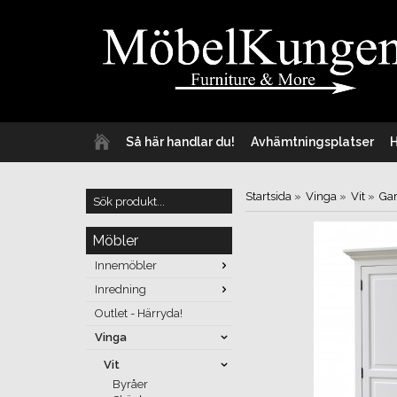
Så här handlar du!
Avhämtningsplatser
Startsida
»
Vinga
»
Vit
»
Ga
Möbler
Innemöbler
Inredning
Outlet - Härryda!
Vinga
Vit
Byråer