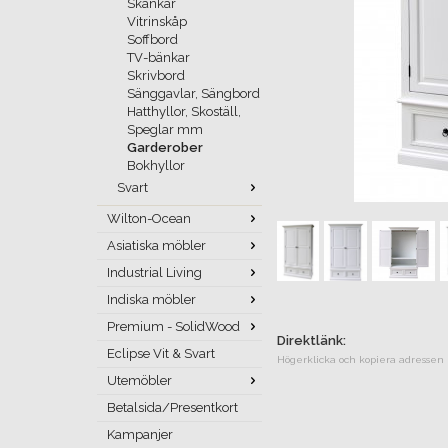
Skänkar
Vitrinskåp
Soffbord
TV-bänkar
Skrivbord
Sänggavlar, Sängbord
Hatthyllor, Skoställ,
Speglar mm
Garderober
Bokhyllor
Svart
Wilton-Ocean
Asiatiska möbler
Industrial Living
Indiska möbler
Premium - SolidWood
Direktlänk:
Eclipse Vit & Svart
Högerklicka och kopiera adressen
Utemöbler
Betalsida/Presentkort
Kampanjer