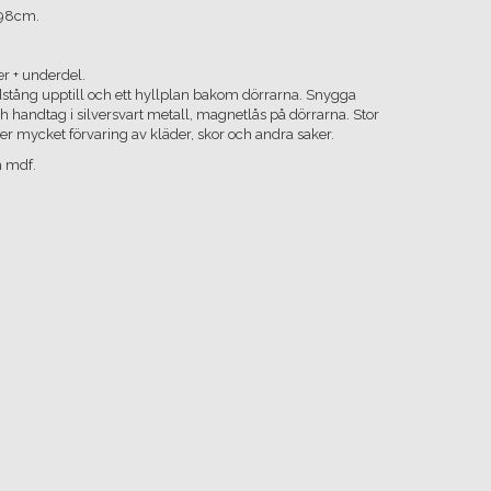
198cm.
er + underdel.
ädstång upptill och ett hyllplan bakom dörrarna. Snygga
 handtag i silversvart metall, magnetlås på dörrarna. Stor
r mycket förvaring av kläder, skor och andra saker.
h mdf.