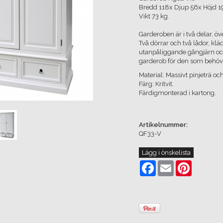
Bredd 118x Djup 56x Höjd 
Vikt 73 kg.
Garderoben är i två delar, öv
Två dörrar och två lådor, kl
utanpåliggande gångjärn och
garderob för den som behöve
Material: Massivt pinjeträ oc
Färg: Kritvit.
Färdigmonterad i kartong.
Artikelnummer:
QF33-V
Lägg i önskelista
Facebook
Email
Pinterest