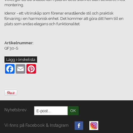
montering.
Idenor - ett vitrinskåp som förenar enastående stil och praktisk
förvaring i en harmonisk enhet. Det kommer att göra ditt hem till en
plats som andas elegans och funktionalitet.
Artikelnummer:
QF30-S
Lägg i önskelista
Facebook
Email
Pinterest
Nyhetsbrev
OK
Vi finns på Facebook & Instagram