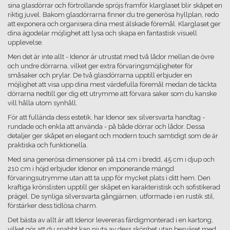
sina glasdörrar och förtrollande spröjs framför klarglaset blir skåpet en
riktig juvel. Bakom glasdörrarna finner du tre generösa hyllplan, redo
att exponera och organisera dina mest älskade föremål. Klarglaset ger
dina ägodelar möjlighet att lysa och skapa en fantastisk visuell
upplevelse.
Men det är inte allt - Idenor är utrustat med två lådor mellan de övre
och undre dörrarna, vilket ger extra förvaringsmöjligheter för
småsaker och prylar. De två glasdörrarna upptill erbjuder en
möjlighet att visa upp dina mest värdefulla föremål medan de täckta
dörrarna nedtill ger dig ett utrymme att förvara saker som du kanske
vill hålla utom synhåll.
För att fullända dess estetik, har Idenor sex silversvarta handtag -
rundade och enkla att använda - på både dörrar och lådor. Dessa
detaljer ger skåpet en elegant och modern touch samtidigt som de är
praktiska och funktionella.
Med sina generösa dimensioner på 114 cm i bredd, 45 cm i djup och
210 cm i höjd erbjuder Idenor en imponerande mängd
förvaringsutrymme utan att ta upp för mycket plats i ditt hem. Den
kraftiga krönslisten upptill ger skåpet en karakteristisk och sofistikerad
prägel. De synliga silversvarta gångjärnen, utformade i en rustik stil,
förstärker dess tidlösa charm.
Det bästa av allt är att Idenor levereras färdigmonterad i en kartong,
vilket gör att du snabbt kan njuta av dess skönhet utan besväret med