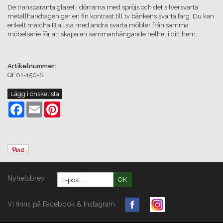
De transparanta glaset i dörrarna med spröjs och det silversvarta
metallhandtagen ger en fin kontrast till tv bänkens svarta färg. Du kan
enkelt matcha Bjällsta med andra svarta möbler från samma
möbelserie för att skapa en sammanhängande helhet i ditt hem.
Artikelnummer:
QF01-150-S
Lägg i önskelista
Facebook
Email
Pinterest
Nyhetsbrev
OK
Vi finns på Facebook & Instagram