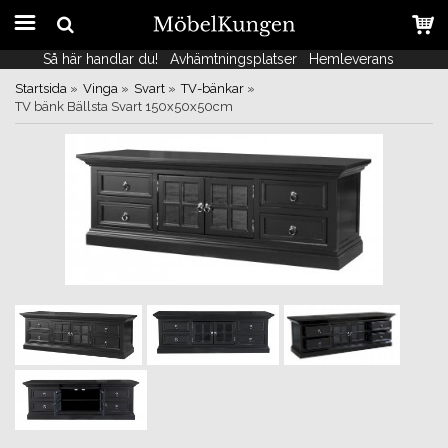
Så här handlar du!
Så här handlar du!
Avhämtningsplatser
Avhämtningsplatser
Hemleverans
Hemleverans
Startsida
»
Vinga
»
Svart
»
TV-bänkar
»
TV bänk Bällsta Svart 150x50x50cm