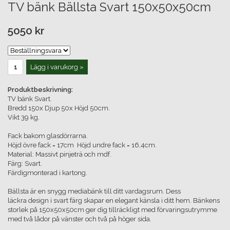
TV bänk Bällsta Svart 150x50x50cm
5050 kr
Lägg i varukorg »
Produktbeskrivning:
TV bänk Svart.
Bredd 150x Djup 50x Höjd 50cm.
Vikt 39 kg.
Fack bakom glasdörrarna.
Höjd övre fack = 17cm Höjd undre fack = 16,4cm.
Material: Massivt pinjeträ och mdf.
Färg: Svart.
Färdigmonterad i kartong.
Bällsta är en snygg mediabänk till ditt vardagsrum. Dess
läckra design i svart färg skapar en elegant känsla i ditt hem. Bänkens
storlek på 150x50x50cm ger dig tillräckligt med förvaringsutrymme
med två lådor på vänster och två på höger sida.