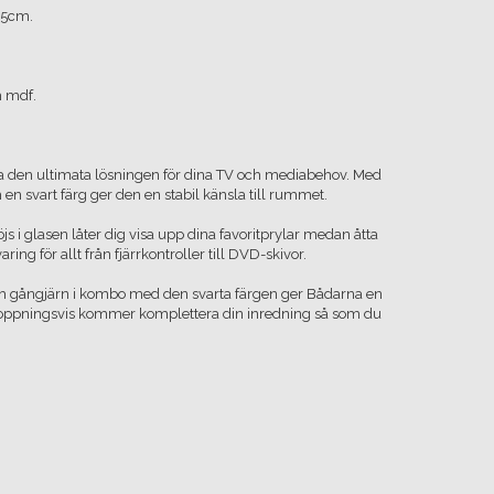
65cm.
h mdf.
 den ultimata lösningen för dina TV och mediabehov. Med
n svart färg ger den en stabil känsla till rummet.
s i glasen låter dig visa upp dina favoritprylar medan åtta
ing för allt från fjärrkontroller till DVD-skivor.
ch gångjärn i kombo med den svarta färgen ger Bådarna en
oppningsvis kommer komplettera din inredning så som du