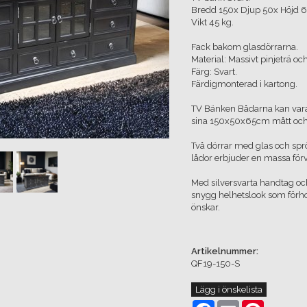
Bredd 150x Djup 50x Höjd 
Vikt 45 kg.
Fack bakom glasdörrarna.
Material: Massivt pinjeträ oc
Färg: Svart.
Färdigmonterad i kartong.
TV Bänken Bådarna kan vara
sina 150x50x65cm mått och e
Två dörrar med glas och spröj
lådor erbjuder en massa förvar
Med silversvarta handtag o
snygg helhetslook som förh
önskar.
Artikelnummer:
QF19-150-S
Lägg i önskelista
Facebook
Email
Pinterest