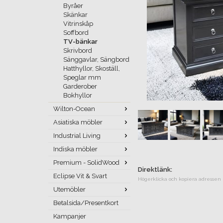
Byråer
Skänkar
Vitrinskåp
Soffbord
TV-bänkar
Skrivbord
Sänggavlar, Sängbord
Hatthyllor, Skoställ,
Speglar mm
Garderober
Bokhyllor
Wilton-Ocean
Asiatiska möbler
Industrial Living
Indiska möbler
Premium - SolidWood
Direktlänk:
Eclipse Vit & Svart
Högerklicka och kopiera adressen
Utemöbler
Betalsida/Presentkort
Kampanjer