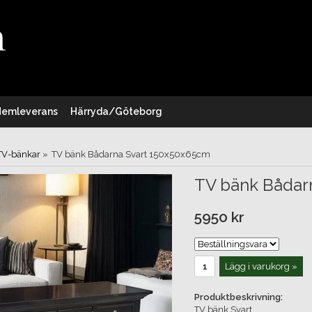
Hemleverans
Härryda/Göteborg
TV-bänkar
»
TV bänk Bådarna Svart 150x50x65cm
TV bänk Bådar
5950 kr
Lägg i varukorg »
Produktbeskrivning:
TV bänk Svart.