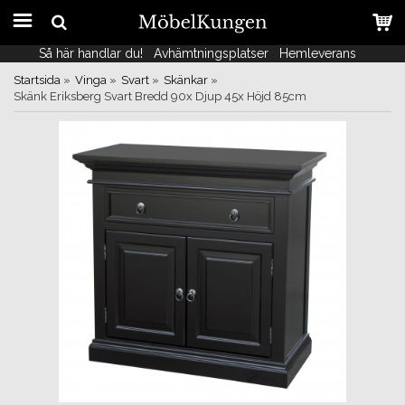
Så här handlar du!
Så här handlar du!
Avhämtningsplatser
Avhämtningsplatser
Hemleverans
Hemleverans
Startsida
»
Vinga
»
Svart
»
Skänkar
»
Skänk Eriksberg Svart Bredd 90x Djup 45x Höjd 85cm