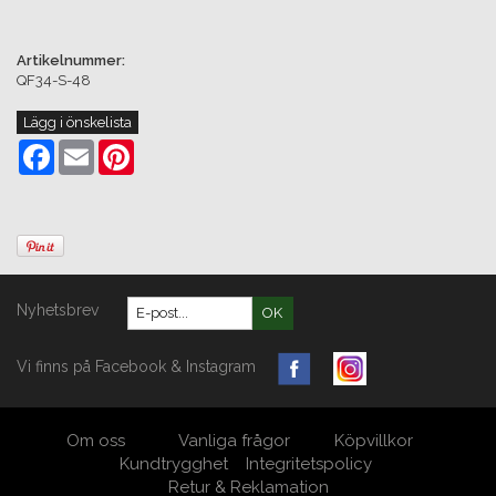
Artikelnummer:
QF34-S-48
Lägg i önskelista
Facebook
Email
Pinterest
Nyhetsbrev
OK
Vi finns på Facebook & Instagram
Om oss
Vanliga frågor
Köpvillkor
Kundtrygghet
Integritetspolicy
Retur & Reklamation