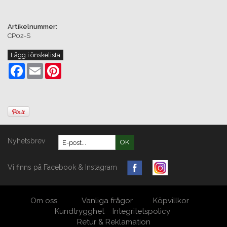
Artikelnummer:
CP02-S
Lägg i önskelista
Facebook
Email
Pinterest
Nyhetsbrev
OK
Vi finns på Facebook & Instagram
Om oss
Vanliga frågor
Köpvillkor
Kundtrygghet
Integritetspolicy
Retur & Reklamation