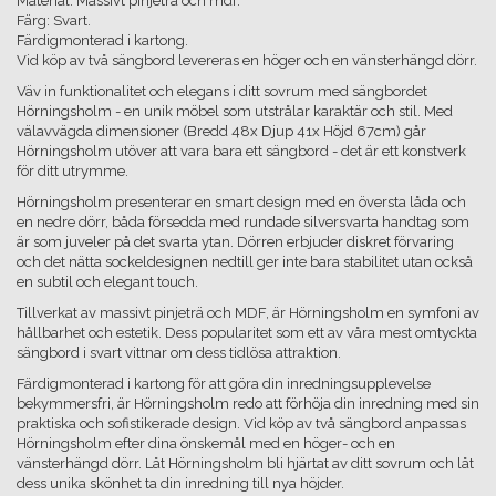
Material: Massivt pinjeträ och mdf.
Färg: Svart.
Färdigmonterad i kartong.
Vid köp av två sängbord levereras en höger och en vänsterhängd dörr.
Väv in funktionalitet och elegans i ditt sovrum med sängbordet
Hörningsholm - en unik möbel som utstrålar karaktär och stil. Med
välavvägda dimensioner (Bredd 48x Djup 41x Höjd 67cm) går
Hörningsholm utöver att vara bara ett sängbord - det är ett konstverk
för ditt utrymme.
Hörningsholm presenterar en smart design med en översta låda och
en nedre dörr, båda försedda med rundade silversvarta handtag som
är som juveler på det svarta ytan. Dörren erbjuder diskret förvaring
och det nätta sockeldesignen nedtill ger inte bara stabilitet utan också
en subtil och elegant touch.
Tillverkat av massivt pinjeträ och MDF, är Hörningsholm en symfoni av
hållbarhet och estetik. Dess popularitet som ett av våra mest omtyckta
sängbord i svart vittnar om dess tidlösa attraktion.
Färdigmonterad i kartong för att göra din inredningsupplevelse
bekymmersfri, är Hörningsholm redo att förhöja din inredning med sin
praktiska och sofistikerade design. Vid köp av två sängbord anpassas
Hörningsholm efter dina önskemål med en höger- och en
vänsterhängd dörr. Låt Hörningsholm bli hjärtat av ditt sovrum och låt
dess unika skönhet ta din inredning till nya höjder.