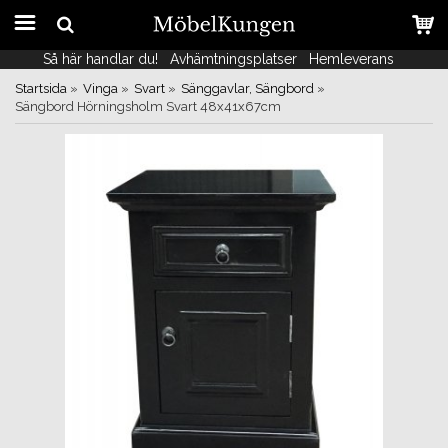
Så här handlar du!
Så här handlar du!
Avhämtningsplatser
Avhämtningsplatser
Hemleverans
Hemleverans
Startsida
»
Vinga
»
Svart
»
Sänggavlar, Sängbord
»
Sängbord Hörningsholm Svart 48x41x67cm