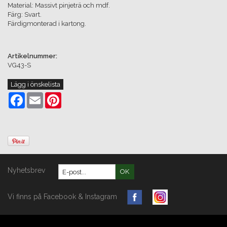
Material: Massivt pinjeträ och mdf.
Färg: Svart.
Färdigmonterad i kartong.
Artikelnummer:
VG43-S
Lägg i önskelista
Facebook
Email
Pinterest
Nyhetsbrev
OK
Vi finns på Facebook & Instagram