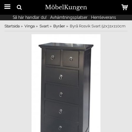
Så här handlar du!
Så här handlar du!
Avhämtningsplatser
Avhämtningsplatser
Hemleverans
Hemleverans
Startsida
»
Vinga
»
Svart
»
Byråer
»
Byrå Rosvik Svart 52x31x110cm