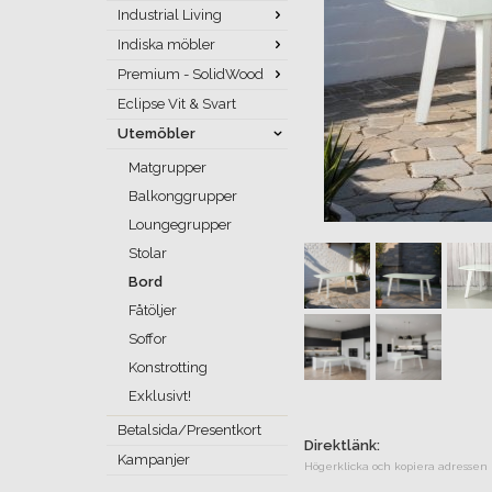
Industrial Living
Indiska möbler
Premium - SolidWood
Eclipse Vit & Svart
Utemöbler
Matgrupper
Balkonggrupper
Loungegrupper
Stolar
Bord
Fåtöljer
Soffor
Konstrotting
Exklusivt!
Betalsida/Presentkort
Direktlänk:
Kampanjer
Högerklicka och kopiera adressen