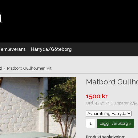
Hemleverans
Härryda/Göteborg
d
»
Matbord Gullholmen Vit
Matbord Gullh
1500 kr
Ord. 4250 kr. Du sparar 2750
Lägg i varukorg »
Produktbeskrivning: