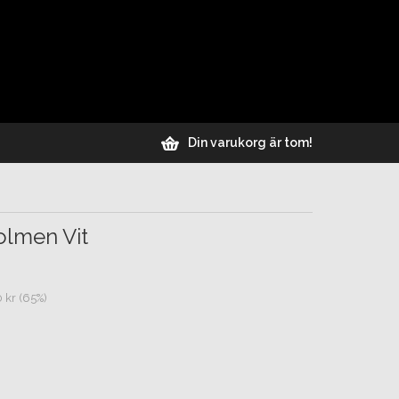
Din varukorg är tom!
olmen Vit
 kr (65%)