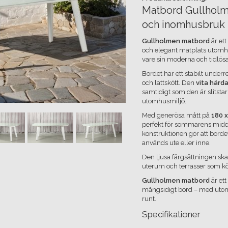
Matbord Gullholm
och inomhusbruk
Gullholmen matbord
är ett
och elegant matplats utomhus
vare sin moderna och tidlös
Bordet har ett stabilt underr
och lättskött. Den
vita härd
samtidigt som den är slitstar
utomhusmiljö.
Med generösa mått på
180 
perfekt för sommarens middag
konstruktionen gör att bordet
används ute eller inne.
Den ljusa färgsättningen sk
uterum och terrasser som kö
Gullholmen matbord
är ett
mångsidigt bord – med utomh
runt.
Specifikationer