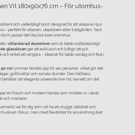
en Vit 180x90x76 cm – För utomhus-
 stilrent och vädertåligt bord, designat för att skapa en ljus
 – perfekt för altanen, uteplatsen eller trädgården. Tack
a form passar det lika bra även inomhus.
ede i
vitlackerad aluminium
som är både rostbeständigt
ade glasskivan
ger ett exklusivt och luftigt uttryck
k och enkel att rengöra – idealisk för både vardag och fest i
x 90 cm
rymmer bordet upp till sex personer, vilket gör det
ar, grillkvällar och sociala stunder. Den hållbara
 behåller sitt eleganta utseende över tid, oavsett om det
apar en fräsch och modern känsla som smälter in i såväl
k och matsalar.
 utmärkt val för dig som vill ha ett snyggt, lättskött och
uslivet i fokus, men med flexibilitet för användning året