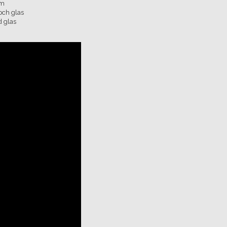
cm
och glas
d glas