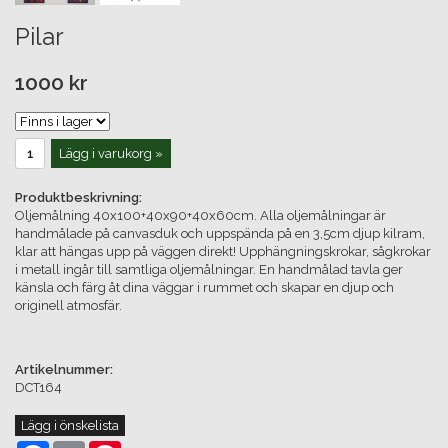
Pilar
1000 kr
Lägg i varukorg »
Produktbeskrivning:
Oljemålning 40x100+40x90+40x60cm. Alla oljemålningar är
handmålade på canvasduk och uppspända på en 3,5cm djup kilram,
klar att hängas upp på väggen direkt! Upphängningskrokar, sågkrokar
i metall ingår till samtliga oljemålningar. En handmålad tavla ger
känsla och färg åt dina väggar i rummet och skapar en djup och
originell atmosfär.
Artikelnummer:
DCT164
Lägg i önskelista