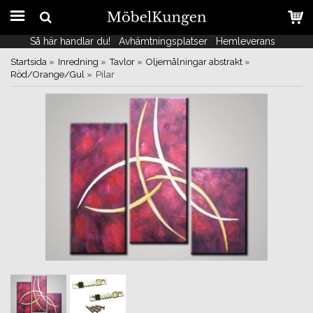
Så här handlar du!
Så här handlar du!
Avhämtningsplatser
Avhämtningsplatser
Hemleverans
Hemleverans
Startsida
»
Inredning
»
Tavlor
»
Oljemålningar abstrakt
»
Röd/Orange/Gul
»
Pilar