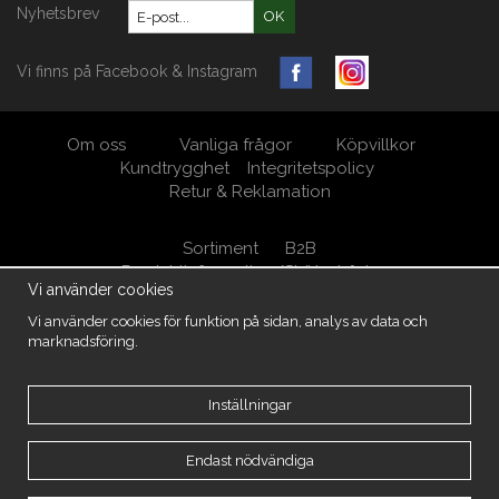
Nyhetsbrev
OK
Vi finns på Facebook & Instagram
Om oss
Vanliga frågor
Köpvillkor
Kundtrygghet
Integritetspolicy
Retur & Reklamation
Sortiment
B2B
Produktinformation/Skötselråd
Vi använder cookies
Öppna Cookie-inställningar
Vi använder cookies för funktion på sidan, analys av data och
marknadsföring.
MöbelKungen/ M.A. West AB Org.nr 556950-5539
Kärrsgärde 105, 438 94 Härryda
031-7880048
info@mobelkungen.se
Inställningar
Copyright -2026 MöbelKungen
Endast nödvändiga