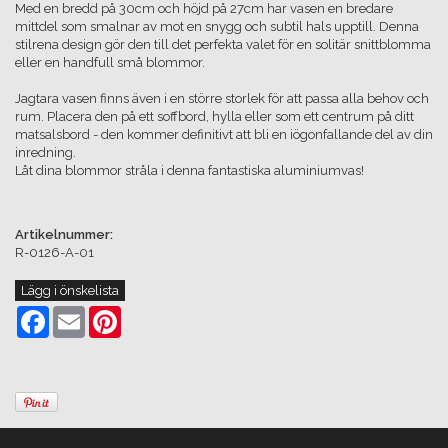
Med en bredd på 30cm och höjd på 27cm har vasen en bredare
mittdel som smalnar av mot en snygg och subtil hals upptill. Denna
stilrena design gör den till det perfekta valet för en solitär snittblomma
eller en handfull små blommor.
Jagtara vasen finns även i en större storlek för att passa alla behov och
rum. Placera den på ett soffbord, hylla eller som ett centrum på ditt
matsalsbord - den kommer definitivt att bli en iögonfallande del av din
inredning.
Låt dina blommor stråla i denna fantastiska aluminiumvas!
Artikelnummer:
R-0126-A-01
Lägg i önskelista
Facebook
Email
Pinterest