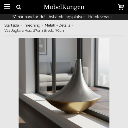
Så här handlar du!
Så här handlar du!
Avhämtningsplatser
Avhämtningsplatser
Hemleverans
Hemleverans
Startsida
»
Inredning
»
Metall - Details
»
Vas Jagtara Höjd 27cm Bredd 30cm