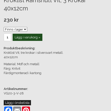
Kroklist Ramshult Vit, 3 Krokar
40x12cm
230 kr
Lägg i varukorg »
Produktbeskrivning:
Kroklist Vit, tre krokar i silversvart metall.
40x12cm
Material: Mdf och metall
Färg: Kritvit
Färdigmonterad i kartong
Artikelnummer:
VG20-3-V-28
Lägg i önskelista
Facebook
Email
Pinterest