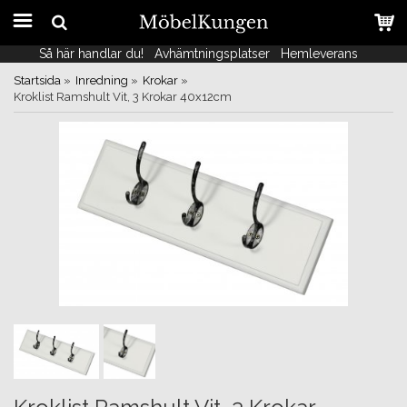
Så här handlar du!
Så här handlar du!
Avhämtningsplatser
Avhämtningsplatser
Hemleverans
Hemleverans
Startsida
»
Inredning
»
Krokar
»
Kroklist Ramshult Vit, 3 Krokar 40x12cm