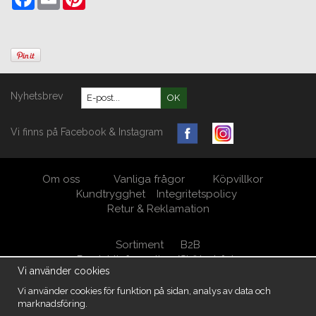
Nyhetsbrev
OK
Vi finns på Facebook & Instagram
Om oss
Vanliga frågor
Köpvillkor
Kundtrygghet
Integritetspolicy
Retur & Reklamation
Sortiment
B2B
Produktinformation/Skötselråd
Vi använder cookies
Öppna Cookie-inställningar
Vi använder cookies för funktion på sidan, analys av data och
marknadsföring.
MöbelKungen/ M.A. West AB Org.nr 556950-5539