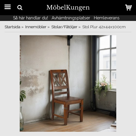
Så här handlar du!
Så här handlar du!
Avhämtningsplatser
Avhämtningsplatser
Hemleverans
Hemleverans
Startsida
»
Innemöbler
»
Stolar/Fåtöljer
»
Stol Plur 42x44x100cm