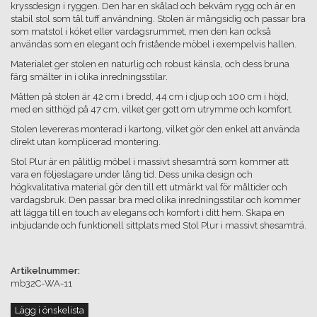
kryssdesign i ryggen. Den har en skålad och bekväm rygg och är en
stabil stol som tål tuff användning. Stolen är mångsidig och passar bra
som matstol i köket eller vardagsrummet, men den kan också
användas som en elegant och fristående möbel i exempelvis hallen.
Materialet ger stolen en naturlig och robust känsla, och dess bruna
färg smälter in i olika inredningsstilar.
Måtten på stolen är 42 cm i bredd, 44 cm i djup och 100 cm i höjd,
med en sitthöjd på 47 cm, vilket ger gott om utrymme och komfort.
Stolen levereras monterad i kartong, vilket gör den enkel att använda
direkt utan komplicerad montering.
Stol Plur är en pålitlig möbel i massivt shesamträ som kommer att
vara en följeslagare under lång tid. Dess unika design och
högkvalitativa material gör den till ett utmärkt val för måltider och
vardagsbruk. Den passar bra med olika inredningsstilar och kommer
att lägga till en touch av elegans och komfort i ditt hem. Skapa en
inbjudande och funktionell sittplats med Stol Plur i massivt shesamträ.
Artikelnummer:
mb32C-WA-11
Lägg i önskelista