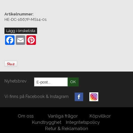
Artikelnummer:
HE-DC-1667P-MS14-01
Lägg i önskelista
Facebook
Email
Pinterest
Nyhetsbrev
OK
Vi finns på Facebook & Instagram
Om oss
Vanliga frågor
Köpvillkor
Kundtrygghet
Integritetspolicy
Retur & Reklamation