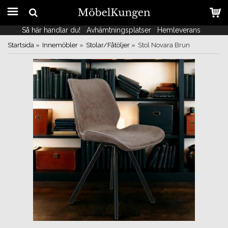
Så här handlar du!
Så här handlar du!
Avhämtningsplatser
Avhämtningsplatser
Hemleverans
Hemleverans
Startsida
»
Innemöbler
»
Stolar/Fåtöljer
»
Stol Novara Brun