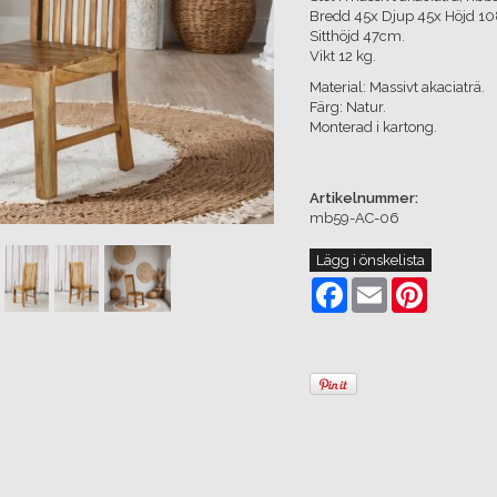
Bredd 45x Djup 45x Höjd 1
Sitthöjd 47cm.
Vikt 12 kg.
Material: Massivt akaciaträ.
Färg: Natur.
Monterad i kartong.
Artikelnummer:
mb59-AC-06
Lägg i önskelista
Facebook
Email
Pinterest