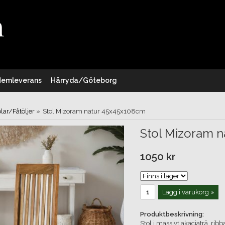
Hemleverans
Härryda/Göteborg
olar/Fåtöljer
»
Stol Mizoram natur 45x45x108cm
Stol Mizoram 
1050 kr
Lägg i varukorg »
Produktbeskrivning:
Stol i massivt akaciaträ, ribb