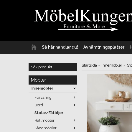
Så här handlar du!
Avhämtningsplatser
Startsida
»
Innemöbler
»
St
Möbler
Innemöbler
Förvaring
Bord
Stolar/Fåtöljer
Hallmöbler
Sängmöbler