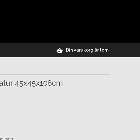
Din varukorg är tom!
natur 45x45x108cm
ad rygg.