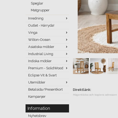
Speglar
Matgrupper
Inredning
Outlet - Härryda!
Vinga
Wilton-Ocean
Asiatiska möbler
Industrial Living
Indiska möbler
Premium - SolidWood
Eclipse Vit & Svart
Utemöbler
Betalsida/Presentkort
Direktlänk:
Högerklicka och kopiera adressen
Kampanjer
Information
Nyhetsbrev