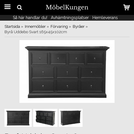
Så här handlar du!
Så här handlar du!
Avhämtningsplatser
Avhämtningsplatser
Hemleverans
Hemleverans
Startsida
»
Innemöbler
»
Förvaring
»
Byråer
»
Byrå Uddebo Svart 165x45x102cm