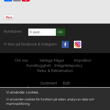
Nyhetsbrev
OK
Vi finns på Facebook & Instagram
Om oss
Vanliga frågor
Köpvillkor
Kundtrygghet
Integritetspolicy
Retur & Reklamation
Sortiment
B2B
Produktinformation/Skötselråd
Vi använder cookies
Öppna Cookie-inställningar
Vi använder cookies för funktion på sidan, analys av data och
marknadsföring.
MöbelKungen/ M.A. West AB Org.nr 556950-5539