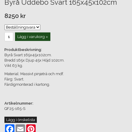
Byrå Uddebo Svart 165x45x102cm
8250 kr
Lägg i varukorg »
Produktbeskrivning:
Byrå Svart 165x45x102cm.
Bredd 165x Djup 45x Höjd 102cm.
Vikt 63 kg.
Material: Massivt pinjeträ och mdf.
Färg: Svart.
Färdigmonterad i kartong.
Artikelnummer:
QF25-165-S
Lägg i önskelista
Facebook
Email
Pinterest