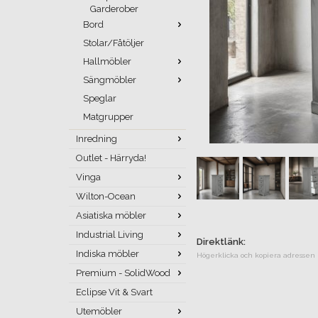
Garderober
Bord
Stolar/Fåtöljer
Hallmöbler
Sängmöbler
Speglar
Matgrupper
Inredning
Outlet - Härryda!
Vinga
Wilton-Ocean
Asiatiska möbler
Industrial Living
Direktlänk:
Indiska möbler
Högerklicka och kopiera adressen
Premium - SolidWood
Eclipse Vit & Svart
Utemöbler