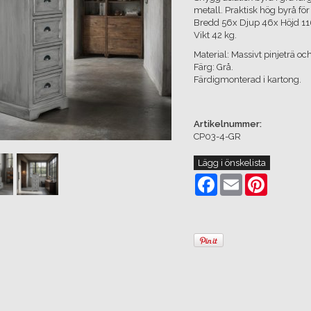
metall. Praktisk hög byrå för
Bredd 56x Djup 46x Höjd 1
Vikt 42 kg.
Material: Massivt pinjeträ oc
Färg: Grå.
Färdigmonterad i kartong.
Artikelnummer:
CP03-4-GR
Lägg i önskelista
Facebook
Email
Pinterest