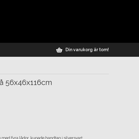
Din varukorg är tom!
rå 56x46x116cm
g med fyra lådor, kupade handtag i silversvart