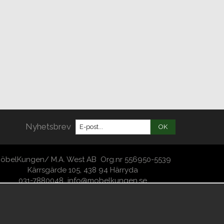
Nyhetsbrev
OK
öbelKungen/ M.A. West AB Org.nr 556950-5539
Kärrsgärde 105, 438 94 Härryda
031-7880048
info@mobelkungen.se
Copyright -2026 MöbelKungen