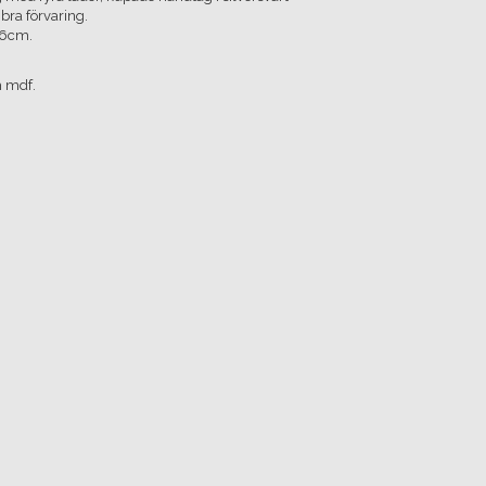
 bra förvaring.
16cm.
h mdf.