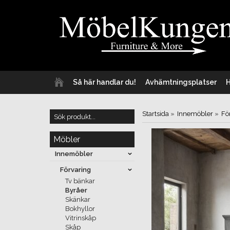
Så här handlar du!
Avhämtningsplatser
Startsida
»
Innemöbler
»
Fö
Möbler
Innemöbler
Förvaring
Tv bänkar
Byråer
Skänkar
Bokhyllor
Vitrinskåp
Skåp