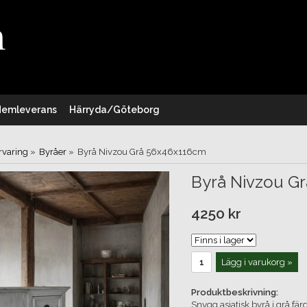
Hemleverans
Härryda/Göteborg
rvaring
»
Byråer
»
Byrå Nivzou Grå 56x46x116cm
Byrå Nivzou G
4250 kr
Lägg i varukorg »
Produktbeskrivning:
Snygg asiatisk byrå i grå fär