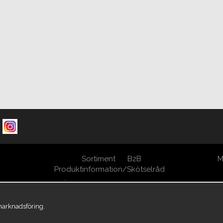
Sortiment
B2B
M
Produktinformation/Skötselråd
Öppna Cookie-inställningar
 marknadsföring.