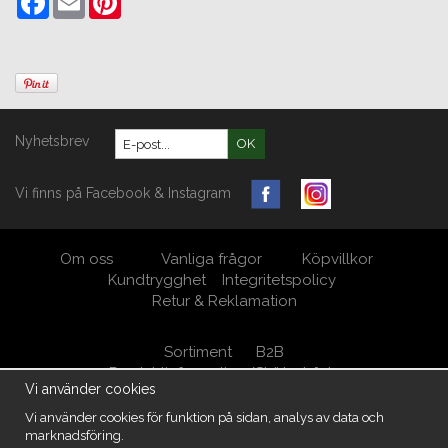
Nyhetsbrev
OK
Vi finns på Facebook & Instagram
Om oss
Vanliga frågor
Köpvillkor
Kundtrygghet
Integritetspolicy
Retur & Reklamation
Sortiment
B2B
Produktinformation/Skötselråd
Vi använder cookies
Öppna Cookie-inställningar
Vi använder cookies för funktion på sidan, analys av data och
marknadsföring.
MöbelKungen/ M.A. West AB Org.nr 556950-5539