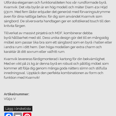
Utforska elegansen och funktionaliteten hos vår rundformade byrå,
Kvarnvik. Det vita byrån är en hög modell och mäter Diam 41x Höjd
93cm. Med fem lådor erbjuder det generöst med förvaringsutrymme
även för dina nattliga behov, för dig som användet Kvarnvik som
sängbord. De silversvarta handtagen ger en sofistikerad touch till den
kritvita färgen.
Tillverkat av massivt pinjeträ och MDF, kombinerar debba
byrå hållbarhet med stil. Dess unika design gör det till en mångsidig
möbel som passar lika bra som ett sängbord som en byrå i hallen eller
i andra rum i ditt hem. Den höga modellen ger extra charm och
karaktär åt ditt sovrum eller valfritt rum.
Kvarnvik levereras färdigmonterad i kartong för din bekvämlighet.
Med en vikt på 21 kg är denna byrå en robust och pålitlig möbel som
kommer att följa dig genom många goda nätters sömn och stilfulla
inredningsval. Upptäck den perfekta kombinationen av form och
funktion med Kvarnvik!
Artikelnummer:
VG91-V
Lägg i önskelista
Facebook
Email
Pinterest