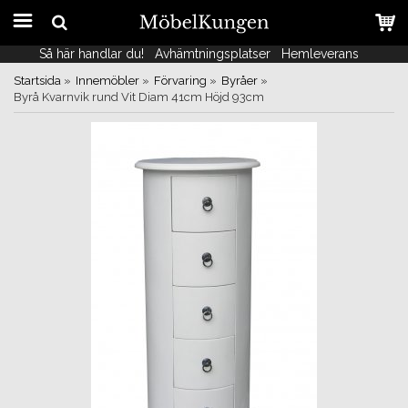
Så här handlar du!
Så här handlar du!
Avhämtningsplatser
Avhämtningsplatser
Hemleverans
Hemleverans
Startsida
»
Innemöbler
»
Förvaring
»
Byråer
»
Byrå Kvarnvik rund Vit Diam 41cm Höjd 93cm