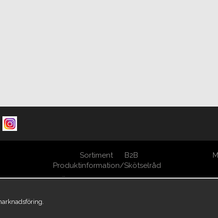
Sortiment
B2B
M
Produktinformation/Skötselråd
Öppna Cookie-inställningar
 marknadsföring.