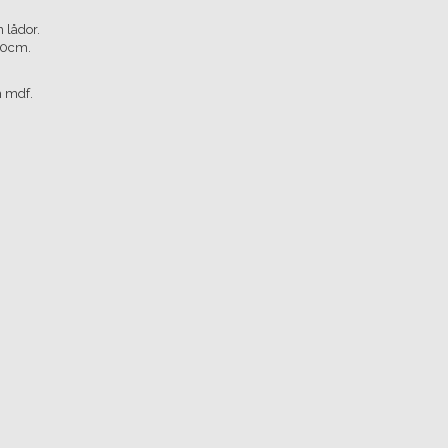
 lådor.
30cm.
h mdf.