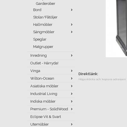
Garderober
Bord
Stolar/Fåtöljer
Hallmöbler
Sängmöbler
Speglar
Matgrupper
Inredning
Outlet - Härryda!
Vinga
Direktlänk:
Wilton-Ocean
Högerklicka och kopiera adressen
Asiatiska möbler
Industrial Living
Indiska möbler
Premium - SolidWood
Eclipse Vit & Svart
Utemöbler