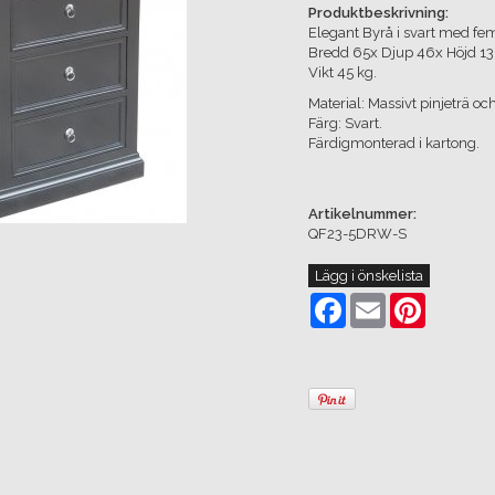
Produktbeskrivning:
Elegant Byrå i svart med fem
Bredd 65x Djup 46x Höjd 1
Vikt 45 kg.
Material: Massivt pinjeträ oc
Färg: Svart.
Färdigmonterad i kartong.
Artikelnummer:
QF23-5DRW-S
Lägg i önskelista
Facebook
Email
Pinterest