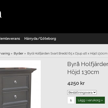
Hemleverans
Härryda/Göteborg
rvaring
»
Byråer
»
Byrå Holfjärden Svart Bredd 65 x Djup 46 x Höjd 130cm
Byrå Holfjärde
Höjd 130cm
4250 kr
Lägg i varukorg »