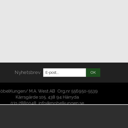
Nyhetsbrev
OK
öbelKungen/ M.A. West AB Org.nr 556950-5539
Kärrsgärde 105, 438 94 Härryda
031-7880048
info@mobelkungen.se
Copyright -2026 MöbelKungen