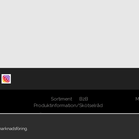
Sortiment
B2B
M
Produktinformation/Skötselråd
Öppna Cookie-inställningar
 marknadsföring.