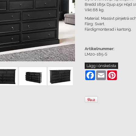
Bredd 185x Djup 45x Höjd 
Vikt 68 kg.
Material: Massivt pinjeträ oc
Färg: Svart.
Färdigmonterad i kartong.
Artikelnummer:
LM20-185-S
Lägg i önskelista
Facebook
Email
Pinterest