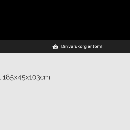
Din varukorg är tom!
rt 185x45x103cm