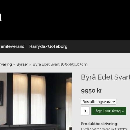
Hemleverans
Härryda/Göteborg
rvaring
»
Byråer
»
Byrå Edet Svart 185x45x103cm
Byrå Edet Sva
9950 kr
Lägg i varukorg »
Produktbeskrivning:
Byrå Svart 185x45x103cm.