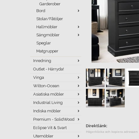
Garderober
Bord
Stolar/Fåtöljer
Hallmöbler
Sängmöbler
Speglar
Matgrupper
Inredning
Outlet - Härryda!
Vinga
Wilton-Ocean
Asiatiska möbler
Industrial Living
Indiska möbler
Premium - SolidWood
Direktlänk:
Eclipse Vit & Svart
Högerklicka och kopiera adressen
Utemöbler