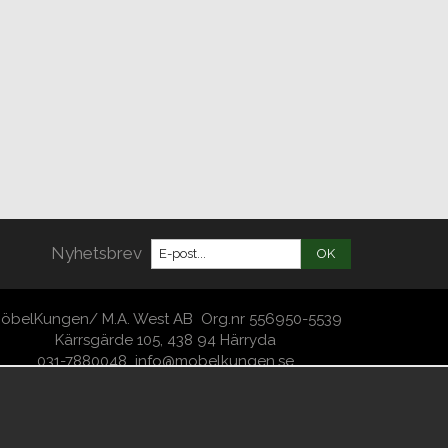
Nyhetsbrev
OK
öbelKungen/ M.A. West AB Org.nr 556950-5539
Kärrsgärde 105, 438 94 Härryda
031-7880048
info@mobelkungen.se
Copyright -2026 MöbelKungen