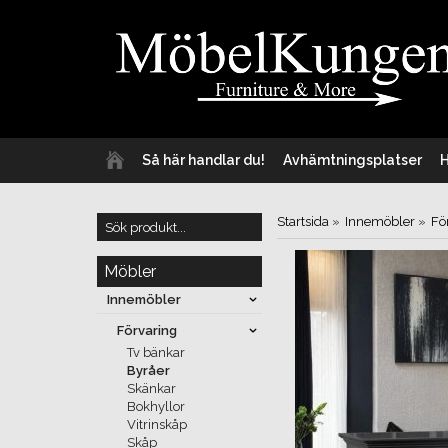
Så här handlar du!
Avhämtningsplatser
Startsida
»
Innemöbler
»
Fö
Möbler
Innemöbler
Förvaring
Tv bänkar
Byråer
Skänkar
Bokhyllor
Vitrinskåp
Skåp