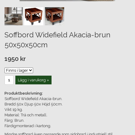
Soffbord Widefield Akacia-brun
50x50x50cm
1950 kr
Lägg i varukorg »
Produktbeskrivning:
Soffbord Widefield Akacia-brun.
Bredd 50x Djup 50x Höjd 50cm.
Vikt 19 kg.
Material: Trä och metall.
Färg: Brun.
Färdigmonterad i kartong.
Mindre soffbord även passande som sidobord i industriell stil,