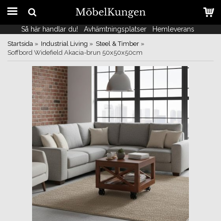
Så här handlar du!
Så här handlar du!
Avhämtningsplatser
Avhämtningsplatser
Hemleverans
Hemleverans
Startsida
»
Industrial Living
»
Steel & Timber
»
Soffbord Widefield Akacia-brun 50x50x50cm