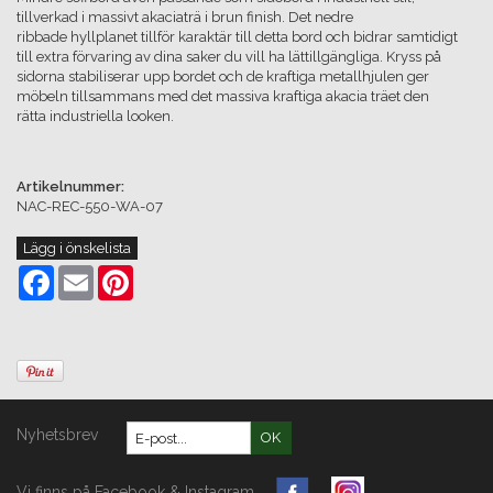
tillverkad i massivt akaciaträ i brun finish. Det nedre
ribbade hyllplanet tillför karaktär till detta bord och bidrar samtidigt
till extra förvaring av dina saker du vill ha lättillgängliga. Kryss på
sidorna stabiliserar upp bordet och de kraftiga metallhjulen ger
möbeln tillsammans med det massiva kraftiga akacia träet den
rätta industriella looken.
Artikelnummer:
NAC-REC-550-WA-07
Lägg i önskelista
Facebook
Email
Pinterest
Nyhetsbrev
OK
Vi finns på Facebook & Instagram