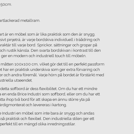
 50cm.
vartlackerad metallram.
vart är en möbel som är lika praktisk som den är snygg.
ivt pinjeträ, är varje bordskiva individuell i träådring och
araktär till varje bord. Sprickor, sättningar och gropar på
h rustik känsla. Den svarta bordskivan i kontrast till den
ger en modern och industriell touch till möbeln.
 måtten 100x100 cm, vilket gör det till en perfekt passform
t har en praktisk underskiva som ger extra förvaring och
r och andra föremål. Varje hörn på bordet är förstärkt med
dustriella utseendet.
etta soffbord är dess flexibilitet. Om du har ett mindre
n enda Brice Industri som soffbord, eller om du har ett
ta ihop två bord för att skapa en ännu större yta på
rdigmonterat och levereras i kartong.
 Industri en möbel som inte bara är snygg och andas
kså praktisk och flexibel. Den industriella stilen ger ett
erfekt till en mängd olika inredningsstilar.