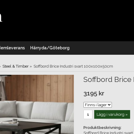
Hemleverans
Härryda/Göteborg
»
Steel & Timber
»
Soffbord Brice Industri svart 100x100x50cm
Soffbord Brice
3195 kr
Lägg i varukorg »
Produktbeskrivning:
Soffbord Brice Industri svart.