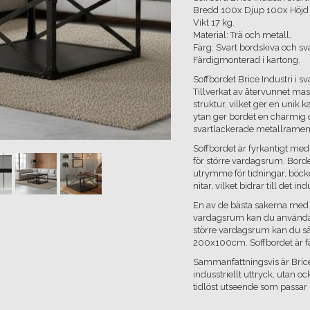
Bredd 100x Djup 100x Höjd
Vikt 17 kg.
Material: Trä och metall.
Färg: Svart bordskiva och s
Färdigmonterad i kartong.
Soffbordet Brice Industri i s
Tillverkat av återvunnet mass
struktur, vilket ger en unik k
ytan ger bordet en charmig oc
svartlackerade metallramen 
Soffbordet är fyrkantigt med
för större vardagsrum. Borde
utrymme för tidningar, böcke
nitar, vilket bidrar till det in
En av de bästa sakerna med d
vardagsrum kan du använda e
större vardagsrum kan du sät
200x100cm. Soffbordet är fä
Sammanfattningsvis är Brice
indusstriellt uttryck, utan oc
tidlöst utseende som passar p