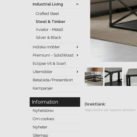
Industrial Living
Crafted Steel
Steel & Timber
Aviator - Metall
Silver & Black
Indiska möbler
Premium - SolidWood
Eclipse Vit & Svart
Utemöbler
Betalsida/Presentkort
Kampanjer
Information
Direktlänk:
Nyhetsbrev
Högerklicka och kopiera adressen
Om cookies
Nyheter
Sitemap