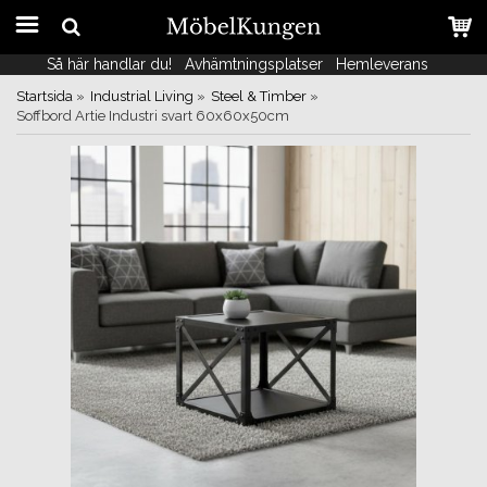
Så här handlar du!
Så här handlar du!
Avhämtningsplatser
Avhämtningsplatser
Hemleverans
Hemleverans
Startsida
»
Industrial Living
»
Steel & Timber
»
Soffbord Artie Industri svart 60x60x50cm