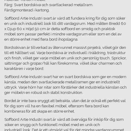
Färg: Svart bordskiva och svartlackerad metallram.
Färdigmonterad i kartong.
Soffbord Artie Industri svart är värd att fundera kring för dig som söker
en unik och industriell look till ditt vardagsrum. Med måtten Bredd 60
x Djup 60 x Höjd 50 cm är detta soffbord en smidig och praktisk
möbel som passar perfekt i mindre vardagsrum eller som en del av
en större enhet med flera bord ihopslagna.
Bordsskivan är tillverkad av återvunnet massivt pinjeträ, vilket gör den
till ett hållbart val. Varje bordskiva är individuell i träådring, trästruktur
och finish, vilket ger varje möbel en unik och personlig touch. Sprickor,
sättningar och gropar/hål kan förekomma, vilket ökar charmen och
karaktären i varje bord.
Soffbord Artie Industri svart har en svart bordskiva som ger en modern
känsla, medan den svartlackerade metallramen ger en industriellt
uttryck. Varje hörn har nitar som förstärker det industriella känslan och
ger möbeln en robust och stabil konstruktion.
Bordet är inte bara snyggt att betrakta, utan det är också ett perfekt val
för dig som vill ha en flexibel möbel, eftersom flera bord kan
kombineras för att skapa en större enhet.
Soffbord Artie Industri svart är värd att överväga för inköp för dig som
söker en snygg och funktionell möbel med en unik och
industriell look. Det är ett utmärkt val för det mindre vardagsrummet