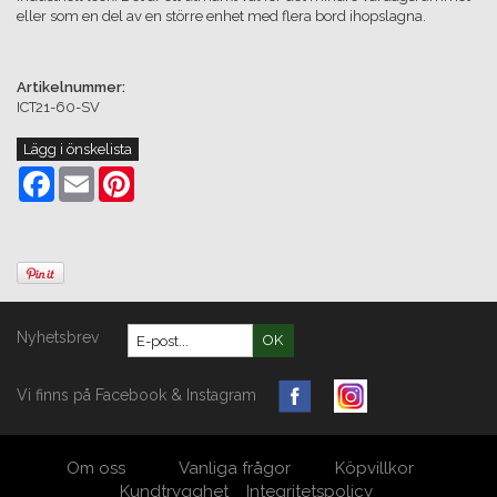
eller som en del av en större enhet med flera bord ihopslagna.
Artikelnummer:
ICT21-60-SV
Lägg i önskelista
Facebook
Email
Pinterest
Nyhetsbrev
OK
Vi finns på Facebook & Instagram
Om oss
Vanliga frågor
Köpvillkor
Kundtrygghet
Integritetspolicy