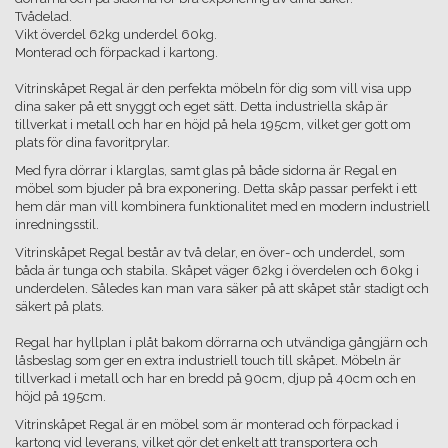
Tvådelad.
Vikt överdel 62kg underdel 60kg.
Monterad och förpackad i kartong.
Vitrinskåpet Regal är den perfekta möbeln för dig som vill visa upp
dina saker på ett snyggt och eget sätt. Detta industriella skåp är
tillverkat i metall och har en höjd på hela 195cm, vilket ger gott om
plats för dina favoritprylar.
Med fyra dörrar i klarglas, samt glas på både sidorna är Regal en
möbel som bjuder på bra exponering. Detta skåp passar perfekt i ett
hem där man vill kombinera funktionalitet med en modern industriell
inredningsstil.
Vitrinskåpet Regal består av två delar, en över- och underdel, som
båda är tunga och stabila. Skåpet väger 62kg i överdelen och 60kg i
underdelen. Således kan man vara säker på att skåpet står stadigt och
säkert på plats.
Regal har hyllplan i plåt bakom dörrarna och utvändiga gångjärn och
låsbeslag som ger en extra industriell touch till skåpet. Möbeln är
tillverkad i metall och har en bredd på 90cm, djup på 40cm och en
höjd på 195cm.
Vitrinskåpet Regal är en möbel som är monterad och förpackad i
kartong vid leverans, vilket gör det enkelt att transportera och