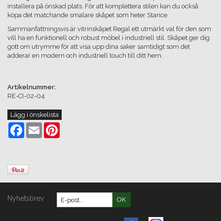
installera på önskad plats. För att komplettera stilen kan du också
köpa det matchande smalare skåpet som heter Stance.
Sammanfattningsvis är vitrinskåpet Regal ett utmärkt val för den som
vill ha en funktionell och robust möbel i industriell stil. Skåpet ger dig
gott om utrymme för att visa upp dina saker samtidigt som det
adderar en modern och industriell touch till ditt hem.
Artikelnummer:
RE-CI-02-04
Lägg i önskelista
Facebook
Email
Pinterest
Nyhetsbrev
OK