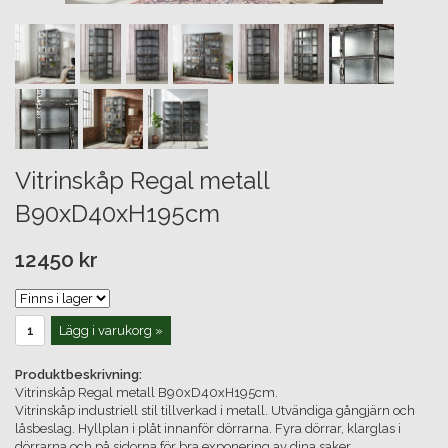
Vitrinskåp Regal metall
B90xD40xH195cm
12450 kr
Lägg i varukorg »
Produktbeskrivning:
Vitrinskåp Regal metall B90xD40xH195cm.
Vitrinskåp industriell stil tillverkad i metall. Utvändiga gångjärn och
låsbeslag. Hyllplan i plåt innanför dörrarna. Fyra dörrar, klarglas i
dörrarna och på sidorna för bra exponering av dina saker.