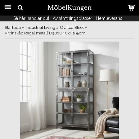
Så här handlar du!
Så här handlar du!
Avhämtningsplatser
Avhämtningsplatser
Hemleverans
Hemleverans
Startsida
»
Industrial Living
»
Crafted Steel
»
Vitrinskåp Regal metall B90xD40xH195cm