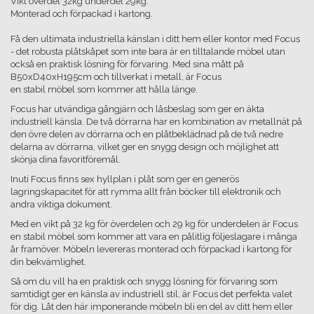
Vikt överdel 32kg underdel 29kg.
Monterad och förpackad i kartong.
Få den ultimata industriella känslan i ditt hem eller kontor med Focus
- det robusta plåtskåpet som inte bara är en tilltalande möbel utan
också en praktisk lösning för förvaring. Med sina mått på
B50xD40xH195cm och tillverkat i metall, är Focus
en stabil möbel som kommer att hålla länge.
Focus har utvändiga gångjärn och låsbeslag som ger en äkta
industriell känsla. De två dörrarna har en kombination av metallnät på
den övre delen av dörrarna och en plåtbeklädnad på de två nedre
delarna av dörrarna, vilket ger en snygg design och möjlighet att
skönja dina favoritföremål.
Inuti Focus finns sex hyllplan i plåt som ger en generös
lagringskapacitet för att rymma allt från böcker till elektronik och
andra viktiga dokument.
Med en vikt på 32 kg för överdelen och 29 kg för underdelen är Focus
en stabil möbel som kommer att vara en pålitlig följeslagare i många
år framöver. Möbeln levereras monterad och förpackad i kartong för
din bekvämlighet.
Så om du vill ha en praktisk och snygg lösning för förvaring som
samtidigt ger en känsla av industriell stil, är Focus det perfekta valet
för dig. Låt den här imponerande möbeln bli en del av ditt hem eller