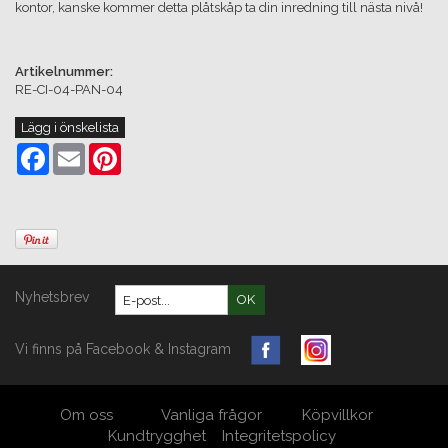
kontor, kanske kommer detta plåtskåp ta din inredning till nästa nivå!
Artikelnummer:
RE-CI-04-PAN-04
Lägg i önskelista
Facebook
Email
Pinterest
Nyhetsbrev
OK
Vi finns på Facebook & Instagram
Om oss
Vanliga frågor
Köpvillkor
Kundtrygghet
Integritetspolicy