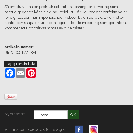
Så om du vill ha en praktisk och robust lösning för förvaring som
samtidigt ger en känsla av industriell stil, är Bounce det perfekta valet
för dig. Låt den här imponerande möbeln bli en del av ditt hem eller
kontor och skapa en unik och iögonfallande inredning som garanterat
kommer att uppmärksammas av dina gäster.
Artikelnummer:
RE-CI-02-PAN-04
Lägg i önskelista
Facebook
Email
Pinterest
Nyhetsbrev
OK
Vi finns på Facebook & Instagram