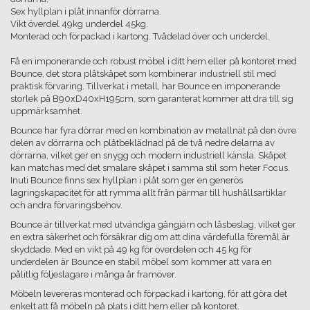
Sex hyllplan i plåt innanför dörrarna.
Vikt överdel 49kg underdel 45kg.
Monterad och förpackad i kartong. Tvådelad över och underdel.
Få en imponerande och robust möbel i ditt hem eller på kontoret med
Bounce, det stora plåtskåpet som kombinerar industriell stil med
praktisk förvaring. Tillverkat i metall, har Bounce en imponerande
storlek på B90xD40xH195cm, som garanterat kommer att dra till sig
uppmärksamhet.
Bounce har fyra dörrar med en kombination av metallnät på den övre
delen av dörrarna och plåtbeklädnad på de två nedre delarna av
dörrarna, vilket ger en snygg och modern industriell känsla. Skåpet
kan matchas med det smalare skåpet i samma stil som heter Focus.
Inuti Bounce finns sex hyllplan i plåt som ger en generös
lagringskapacitet för att rymma allt från pärmar till hushållsartiklar
och andra förvaringsbehov.
Bounce är tillverkat med utvändiga gångjärn och låsbeslag, vilket ger
en extra säkerhet och försäkrar dig om att dina värdefulla föremål är
skyddade. Med en vikt på 49 kg för överdelen och 45 kg för
underdelen är Bounce en stabil möbel som kommer att vara en
pålitlig följeslagare i många år framöver.
Möbeln levereras monterad och förpackad i kartong, för att göra det
enkelt att få möbeln på plats i ditt hem eller på kontoret.