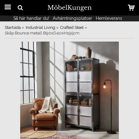
Så här handlar du!
Så här handlar du!
Avhämtningsplatser
Avhämtningsplatser
Hemleverans
Hemleverans
Startsida
»
Industrial Living
»
Crafted Steel
»
Skåp Bounce metall B90xD40xH195cm