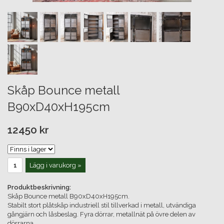
Skåp Bounce metall
B90xD40xH195cm
12450 kr
Lägg i varukorg »
Produktbeskrivning:
Skåp Bounce metall B90xD40xH195cm.
Stabilt stort plåtskåp industriell stil tillverkad i metall, utvändiga
gångjärn och låsbeslag. Fyra dörrar, metallnät på övre delen av
dörrarna.