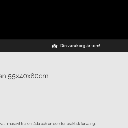
Din varukorg är tom!
gan 55x40x80cm
at i massivt trä, en låda och en dörr för praktisk förvaing.