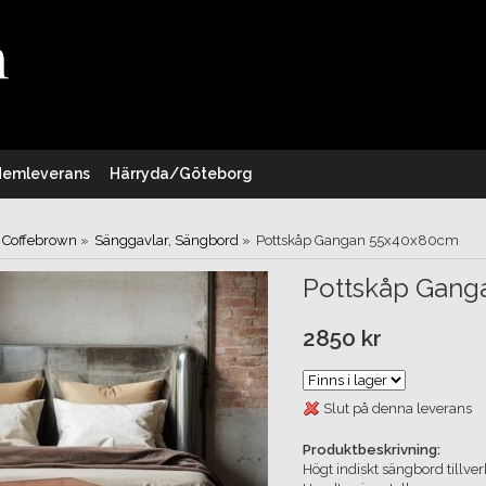
Hemleverans
Härryda/Göteborg
Coffebrown
»
Sänggavlar, Sängbord
»
Pottskåp Gangan 55x40x80cm
Pottskåp Gan
2850 kr
Slut på denna leverans
Produktbeskrivning:
Högt indiskt sängbord tillverk