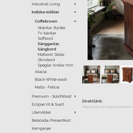
Industrial Living
Indiska möbler
Coffebrown
Skänkar, Byråer
TV-bänkar
Soffbord
Sänggavlar,
Sängbord
Matbord, Stolar
Skrivbord
Speglar, Krokar mm
Akacia
Black-White wash
Malta - Felicia
Premium - SolidWood
Direktlänk:
Eclipse Vit & Svart
Högerklicka och kopiera adressen
Utemöbler
Betalsida/Presentkort
Kampanjer