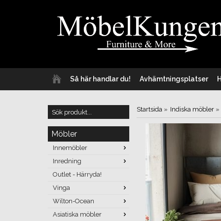
Så här handlar du!
Avhämtningsplatser
Startsida
»
Indiska möbler
»
Möbler
Innemöbler
Inredning
Outlet - Härryda!
Vinga
Wilton-Ocean
Asiatiska möbler