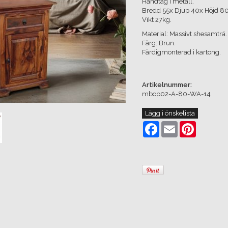
Handtag i metall.
Bredd 55x Djup 40x Höjd 8
Vikt 27kg.
Material: Massivt shesamträ.
Färg: Brun.
Färdigmonterad i kartong.
Artikelnummer:
mbcp02-A-80-WA-14
Lägg i önskelista
Facebook
Email
Pinterest