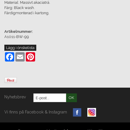
Material: Massivt akaciaträ.
Färg: Black wash.
Färdigmonterad i kartong.
Artikelnummer:
A1011-BW-99
Lägg i önskelista
Facebook
Email
Pinterest
Nyhetsbrev
OK
Vi finns på Facebook & Instagram