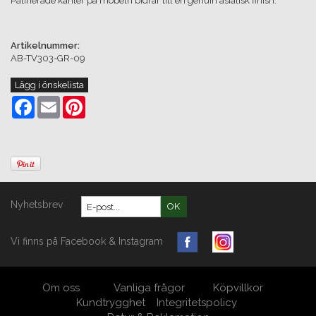
Patinerade kanter på möbeln bidrar till en genuin asiatisk finish.
Artikelnummer:
AB-TV303-GR-09
Lägg i önskelista
Facebook
Email
Pinterest
Nyhetsbrev
OK
Vi finns på Facebook & Instagram
Om oss
Vanliga frågor
Köpvillkor
Kundtrygghet
Integritetspolicy