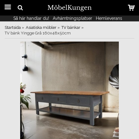
Så här handlar du!
Så här handlar du!
Avhämtningsplatser
Avhämtningsplatser
Hemleverans
Hemleverans
Startsida
»
Asiatiska möbler
»
TV bänkar
»
TV bänk Yingge Grå 160x48x50cm