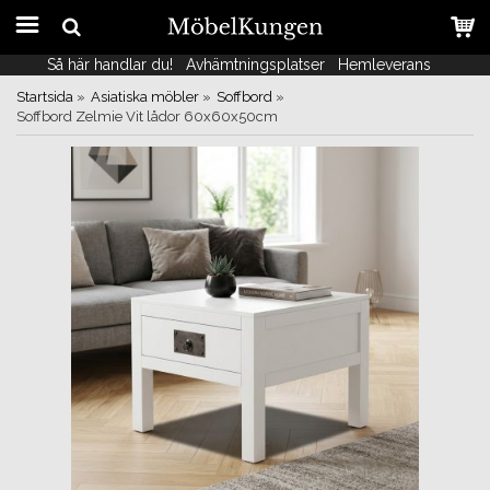
Så här handlar du!
Så här handlar du!
Avhämtningsplatser
Avhämtningsplatser
Hemleverans
Hemleverans
Startsida
»
Asiatiska möbler
»
Soffbord
»
Soffbord Zelmie Vit lådor 60x60x50cm