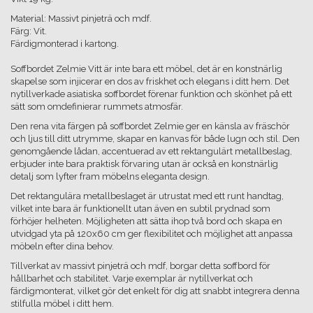
Material: Massivt pinjeträ och mdf.
Färg: Vit.
Färdigmonterad i kartong.
Soffbordet Zelmie Vitt är inte bara ett möbel, det är en konstnärlig
skapelse som injicerar en dos av friskhet och elegans i ditt hem. Det
nytillverkade asiatiska soffbordet förenar funktion och skönhet på ett
sätt som omdefinierar rummets atmosfär.
Den rena vita färgen på soffbordet Zelmie ger en känsla av fräschör
och ljus till ditt utrymme, skapar en kanvas för både lugn och stil. Den
genomgående lådan, accentuerad av ett rektangulärt metallbeslag,
erbjuder inte bara praktisk förvaring utan är också en konstnärlig
detalj som lyfter fram möbelns eleganta design.
Det rektangulära metallbeslaget är utrustat med ett runt handtag,
vilket inte bara är funktionellt utan även en subtil prydnad som
förhöjer helheten. Möjligheten att sätta ihop två bord och skapa en
utvidgad yta på 120x60 cm ger flexibilitet och möjlighet att anpassa
möbeln efter dina behov.
Tillverkat av massivt pinjeträ och mdf, borgar detta soffbord för
hållbarhet och stabilitet. Varje exemplar är nytillverkat och
färdigmonterat, vilket gör det enkelt för dig att snabbt integrera denna
stilfulla möbel i ditt hem.