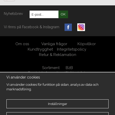
Nyhetsbrev
OK
Vi finns på Facebook & Instagram
Om oss
Vanliga frågor
Köpvillkor
Kundtrygghet
Integritetspolicy
Retur & Reklamation
Sortiment
B2B
Produktinformation/Skötselråd
Vi använder cookies
Öppna Cookie-inställningar
Vi använder cookies för funktion på sidan, analys av data och
marknadsföring.
MöbelKungen/ M.A. West AB Org.nr 556950-5539
Kärrsgärde 105, 438 94 Härryda
031-7880048
info@mobelkungen.se
Inställningar
Copyright -2026 MöbelKungen