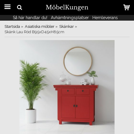
Så här handlar du!
Så här handlar du!
Avhämtningsplatser
Avhämtningsplatser
Hemleverans
Hemleverans
Startsida
»
Asiatiska möbler
»
Skänkar
»
Skänk Lau Röd B95xD45xH85cm