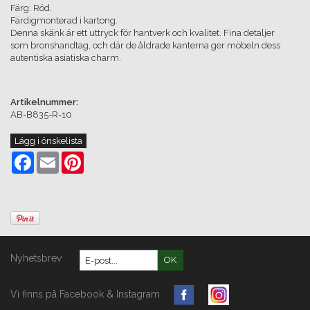
Färg: Röd.
Färdigmonterad i kartong.
Denna skänk är ett uttryck för hantverk och kvalitet. Fina detaljer
som bronshandtag, och där de åldrade kanterna ger möbeln dess
autentiska asiatiska charm.
Artikelnummer:
AB-B835-R-10
Lägg i önskelista
Facebook
Email
Pinterest
Nyhetsbrev
OK
Vi finns på Facebook & Instagram