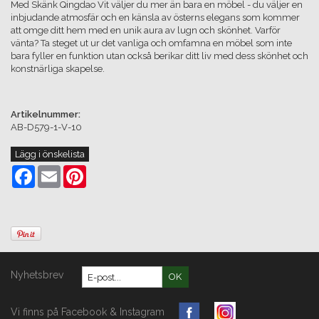
Med Skänk Qingdao Vit väljer du mer än bara en möbel - du väljer en
inbjudande atmosfär och en känsla av österns elegans som kommer
att omge ditt hem med en unik aura av lugn och skönhet. Varför
vänta? Ta steget ut ur det vanliga och omfamna en möbel som inte
bara fyller en funktion utan också berikar ditt liv med dess skönhet och
konstnärliga skapelse.
Artikelnummer:
AB-D579-1-V-10
Lägg i önskelista
Facebook
Email
Pinterest
Nyhetsbrev
OK
Vi finns på Facebook & Instagram