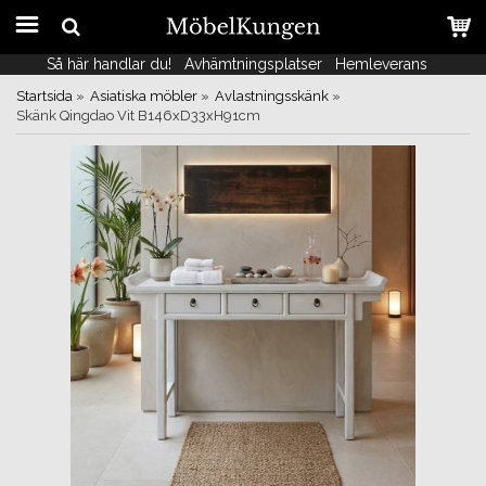
Så här handlar du!
Så här handlar du!
Avhämtningsplatser
Avhämtningsplatser
Hemleverans
Hemleverans
Startsida
»
Asiatiska möbler
»
Avlastningsskänk
»
Skänk Qingdao Vit B146xD33xH91cm